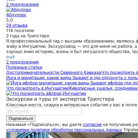
2 предложения
Абдуллах
5,0
24 отзыва
118 посетили
2 года на Трипстере
Я профессиональный гид с высшим образованием, являюсь ф
живу в Ингушетии. Экскурсовод — это для меня не работа, а
хорошо знаю историю, жизнь и быт ингушского общества, тр
ещё
2 предложения
Полезные статьи
До­сто­при­ме­ча­тель­но­сти Северного Кавказа
Что посмотреть 
Йога и медитация: какие виды бывают и где отдохнуть с поль
Что посмотреть в Ингушетии
Живописные ущелья, средневек
Экскурсии и туры от экспертов Трипстера
Классные места, скидки и интересные события у вас в почте
Подписаться
Нажимая «Подписаться», вы даете
согласие
на получение ре
условиями политики обработки персональных данных
Tripste