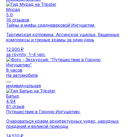
Мурад
5,0
16 отзывов
Тайны и мифы средневековой Ингушетии
Таргимская котловина, Ассинское ущелье, башенные
комплексы и горные храмы за один день
12 000 ₽
за группу, 1–4 чел.
8 часов
На автомобиле
индивидуальная
Батыр
4,94
81 отзыв
Путешествие в Горную Ингушетию
Очароваться краем архитектурных чудес, народных
преданий и великой природы
14 510 ₽