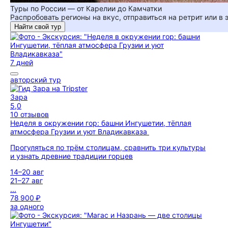
Туры по России — от Карелии до Камчатки
Распробовать регионы на вкус, отправиться на ретрит или в
Найти свой тур
7 дней
авторский тур
Зара
5,0
10 отзывов
Неделя в окружении гор: башни Ингушетии, тёплая
атмосфера Грузии и уют Владикавказа
Прогуляться по трём столицам, сравнить три культуры
и узнать древние традиции горцев
14–20 авг
21–27 авг
...
78 900 ₽
за одного