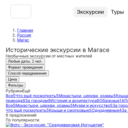
Экскурсии
Туры
Главная
Россия
Магас
Исторические экскурсии в Магасе
Необычные экскурсии от местных жителей
Любые даты, 1 чел.
Формат проведения
Способ передвижения
Цена
Фильтры
Рубрики
Ещё
Все
5
Что ещё посмотреть
5
Монастыри, церкви, храмы
5
Крыши
природа
9
За городом
9
История и архитектура
6
Обзорные
14
Л
Все
5
Монастыри, церкви, храмы
5
Музеи и искусство
5
За гор
Что ещё посмотреть
5
Крыши и смотровые
5
Однодневные
4
За
6 предложений
По популярности