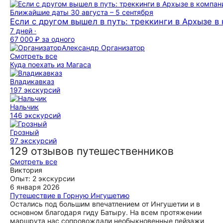
Ближайшие даты
30 августа – 5 сентября
Если с другом вышел в путь: треккинги в Архызе в
7 дней ·
67 000 ₽
за одного
Александр
Организатор
Смотреть все
Куда поехать из Магаса
Владикавказ
197 экскурсий
Нальчик
146 экскурсий
Грозный
97 экскурсий
129 отзывов путешественников
Смотреть все
Виктория
Опыт: 2 экскурсии
6 января 2026
Путешествие в Горную Ингушетию
Остались под большим впечатлением от Ингушетии и в
основном благодаря гиду Батыру. На всем протяжении
маршрута нас сопровождали необыкновенные пейзажи