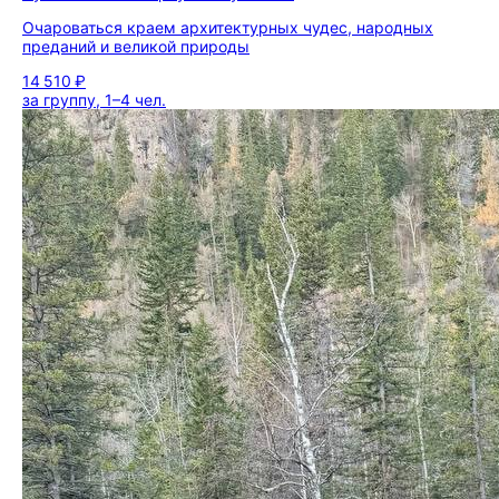
Очароваться краем архитектурных чудес, народных
преданий и великой природы
14 510 ₽
за группу, 1–4 чел.