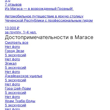
5,0
7 отзывов
Из Магаса — в возрожденный Грозный!
Автомобильное путешествие в яркую столицу
Чеченской Республики с профессиональным гидом
13 000 ₽
за группу, 1–4 чел.
Достопримечательности в Магасе
Смотреть все
Нет фото
Город Эрзи
5 экскурсий
Нет фото
Эгикал
5 экскурсий
Нет фото
Джейрахское ущелье
5 экскурсий
Нет фото
Гора Цей-Лоам
5 экскурсий
Нет фото
Храм Тхаба-Ерды
5 экскурсий
Нет фото