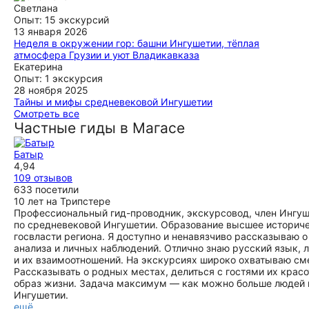
ещё
бронирования и до окончания поездки. Гиды были очень
Светлана
внимательными и вежливыми. Путешествие прошло в
Опыт: 15 экскурсий
дружеской атмосфере, узнали много нового и интересного.
13 января 2026
Все было замечательно, огромная благодарность
Неделя в окружении гор: башни Ингушетии, тёплая
организаторам!
атмосфера Грузии и уют Владикавказа
Путешествовала с детьми 15 и 9 лет в новогодние
Екатерина
ещё
каникулы. Удобный и хорошо спланированный маршрут.
Опыт: 1 экскурсия
Благодарю сопровождающих и гидов! Рекомендую!
28 ноября 2025
Тайны и мифы средневековой Ингушетии
ещё
Добрый день. Хочу выразить огромную благодарность
Смотреть все
гиду Мавли. Экскурсия была потрясающая! Мы сами с
Частные гиды в Магасе
Дагестана и что такое горы знаем не по наслышке и в
связи с этим не ожидали ни чего сверхъестественного. Но
Батыр
то , что мы услышали, то что мы увидели поразило нас! По
4,94
пути встречались отзывчивые, добрые люди. Этот край
109 отзывов
был закрыт и не изведан для нас, но с помощью данной
633 посетили
экскурсии , мы смогли открыть перед собой новые
10 лет на Трипстере
горизонты.
Профессиональный гид-проводник, экскурсовод, член Ингуш
ещё
по средневековой Ингушетии. Образование высшее историчес
госвласти региона. Я доступно и ненавязчиво рассказываю о
анализа и личных наблюдений. Отлично знаю русский язык, 
и их взаимоотношений. На экскурсиях широко охватываю см
Рассказывать о родных местах, делиться с гостями их красо
образ жизни. Задача максимум — как можно больше людей п
Ингушетии.
ещё