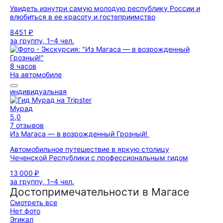
Увидеть изнутри самую молодую республику России и
влюбиться в ее красоту и гостеприимство
8451 ₽
за группу, 1–4 чел.
8 часов
На автомобиле
индивидуальная
Мурад
5,0
7 отзывов
Из Магаса — в возрожденный Грозный!
Автомобильное путешествие в яркую столицу
Чеченской Республики с профессиональным гидом
13 000 ₽
за группу, 1–4 чел.
Достопримечательности в Магасе
Смотреть все
Нет фото
Эгикал