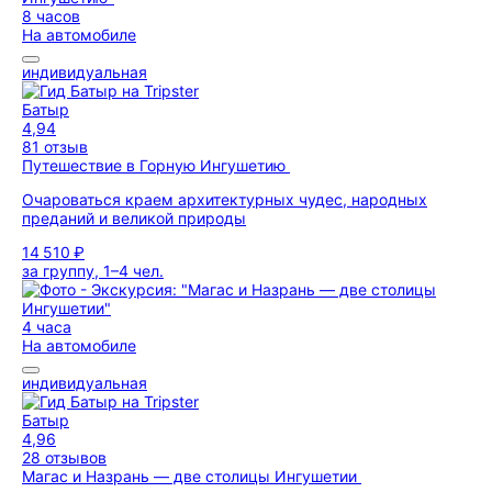
8 часов
На автомобиле
индивидуальная
Батыр
4,94
81 отзыв
Путешествие в Горную Ингушетию
Очароваться краем архитектурных чудес, народных
преданий и великой природы
14 510 ₽
за группу, 1–4 чел.
4 часа
На автомобиле
индивидуальная
Батыр
4,96
28 отзывов
Магас и Назрань — две столицы Ингушетии