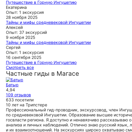
которая так гармонично вписывается в окружающий
Путешествие в Горную Ингушетию
пейзаж
Огромная благодарность,экскурсия в горную Ингушетию
Екатерина
была превосходной,красивые,завораживающие виды
Опыт: 1 экскурсия
ещё
гор,на их фоне башенные комплексы со своей историей,
28 ноября 2025
много полезной,интересной и исторической информации,я
Тайны и мифы средневековой Ингушетии
Добрый день. Хочу выразить огромную благодарность
Алексей
осталась в восторге, 👍👍👍
гиду Мавли. Экскурсия была потрясающая! Мы сами с
Опыт: 37 экскурсий
ещё
Дагестана и что такое горы знаем не по наслышке и в
9 ноября 2025
связи с этим не ожидали ни чего сверхъестественного. Но
Тайны и мифы средневековой Ингушетии
то , что мы услышали, то что мы увидели поразило нас! По
Отличная была поездка, Ибрагим - прекрасный рассказчик
Сергей
пути встречались отзывчивые, добрые люди. Этот край
и знаток Ингушетии! Съездили по кругу Магас - Осетия -
Опыт: 1 экскурсия
был закрыт и не изведан для нас, но с помощью данной
Джейрахское ущелье - Эгикал - Вовнушки - Ассинское
16 сентября 2025
экскурсии , мы смогли открыть перед собой новые
ущелье - Магас, это немного больше чем по программе,
Путешествие в Горную Ингушетию
горизонты.
точно как я хотел! Спасибо!
Мы очень признательны и благодарны гиду Батыру!
Смотреть все
Путешествие в горную Ингушетию оказалось очень
Частные гиды в Магасе
ещё
ещё
интересным, познавательным, заряжающим энергией.
Красота горной Ингушетии завораживает, удивляет и даёт
Батыр
желание вернуться вновь. Спасибо большое!
4,94
ещё
109 отзывов
633 посетили
10 лет на Трипстере
Профессиональный гид-проводник, экскурсовод, член Ингуш
по средневековой Ингушетии. Образование высшее историчес
госвласти региона. Я доступно и ненавязчиво рассказываю о
анализа и личных наблюдений. Отлично знаю русский язык, 
и их взаимоотношений. На экскурсиях широко охватываю см