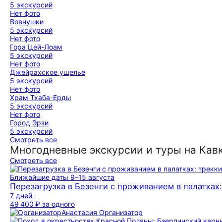
5 экскурсий
Нет фото
Вовнушки
5 экскурсий
Нет фото
Гора Цей-Лоам
5 экскурсий
Нет фото
Джейрахское ущелье
5 экскурсий
Нет фото
Храм Тхаба-Ерды
5 экскурсий
Нет фото
Город Эрзи
5 экскурсий
Смотреть все
Многодневные экскурсии и туры на Кав
Смотреть все
Ближайшие даты
9–15 августа
Перезагрузка в Безенги с проживанием в палатках
7 дней ·
49 400 ₽
за одного
Анастасия
Организатор