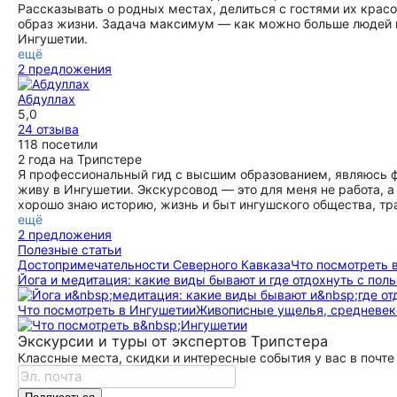
Рассказывать о родных местах, делиться с гостями их красо
образ жизни. Задача максимум — как можно больше людей п
Ингушетии.
ещё
2 предложения
Абдуллах
5,0
24 отзыва
118 посетили
2 года на Трипстере
Я профессиональный гид с высшим образованием, являюсь ф
живу в Ингушетии. Экскурсовод — это для меня не работа, а
хорошо знаю историю, жизнь и быт ингушского общества, тр
ещё
2 предложения
Полезные статьи
До­сто­при­ме­ча­тель­но­сти Северного Кавказа
Что посмотреть 
Йога и медитация: какие виды бывают и где отдохнуть с поль
Что посмотреть в Ингушетии
Живописные ущелья, средневек
Экскурсии и туры от экспертов Трипстера
Классные места, скидки и интересные события у вас в почте