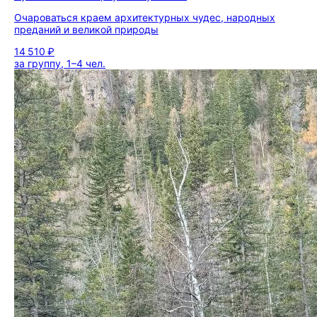
Очароваться краем архитектурных чудес, народных
преданий и великой природы
14 510 ₽
за группу, 1–4 чел.