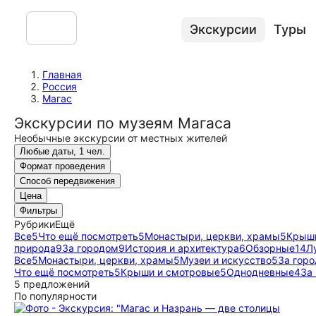
Экскурсии
Туры
Главная
Россия
Магас
Экскурсии по музеям Магаса
Необычные экскурсии от местных жителей
Любые даты, 1 чел.
Формат проведения
Способ передвижения
Цена
Фильтры
Рубрики
Ещё
Все
5
Что ещё посмотреть
5
Монастыри, церкви, храмы
5
Крыши
природа
9
За городом
9
История и архитектура
6
Обзорные
14
Л
Все
5
Монастыри, церкви, храмы
5
Музеи и искусство
5
За гор
Что ещё посмотреть
5
Крыши и смотровые
5
Однодневные
4
За
5 предложений
По популярности