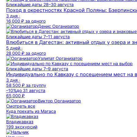
Ближайшие даты
28–30 августа
Поход в окрестностях Красной Поляны: Бзерпинск
3 дня ·
16 000 ₽
за одного
Денис
Организатор
Ближайшие даты
7–11 августа
Влюбиться в Дагестан: активный отдых у озера и з
5 дней ·
28 000 ₽
за одного
Узлипат
Организатор
Ближайшие даты
7–9 августа
Индивидуально по Кавказу с посещением мест на 
3 дня ·
58 500 ₽
за группу
–10%
до 31 августа
65 000 ₽
Виктор
Организатор
Смотреть все
Куда поехать из Магаса
Владикавказ
199 экскурсий