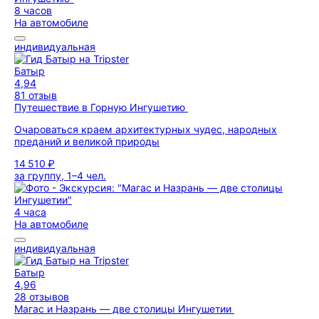
8 часов
На автомобиле
индивидуальная
Батыр
4,94
81 отзыв
Путешествие в Горную Ингушетию
Очароваться краем архитектурных чудес, народных
преданий и великой природы
14 510 ₽
за группу, 1–4 чел.
4 часа
На автомобиле
индивидуальная
Батыр
4,96
28 отзывов
Магас и Назрань — две столицы Ингушетии