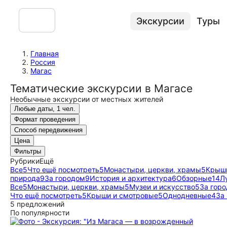
Экскурсии
Туры
Главная
Россия
Магас
Тематические экскурсии в Магасе
Необычные экскурсии от местных жителей
Любые даты, 1 чел.
Формат проведения
Способ передвижения
Цена
Фильтры
Рубрики
Ещё
Все
5
Что ещё посмотреть
5
Монастыри, церкви, храмы
5
Крыши
природа
9
За городом
9
История и архитектура
6
Обзорные
14
Л
Все
5
Монастыри, церкви, храмы
5
Музеи и искусство
5
За гор
Что ещё посмотреть
5
Крыши и смотровые
5
Однодневные
4
За
5 предложений
По популярности