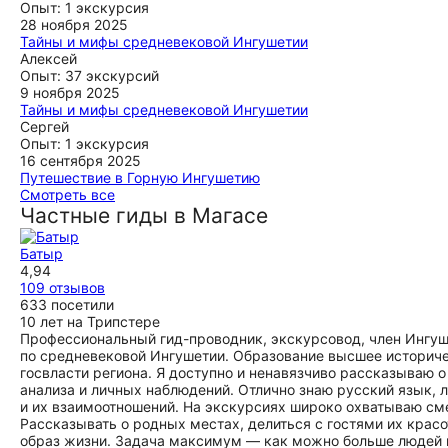
была превосходной,красивые,завораживающие виды
Опыт: 1 экскурсия
ещё
гор,на их фоне башенные комплексы со своей историей,
28 ноября 2025
много полезной,интересной и исторической информации,я
Тайны и мифы средневековой Ингушетии
Добрый день. Хочу выразить огромную благодарность
Алексей
осталась в восторге, 👍👍👍
гиду Мавли. Экскурсия была потрясающая! Мы сами с
Опыт: 37 экскурсий
ещё
Дагестана и что такое горы знаем не по наслышке и в
9 ноября 2025
связи с этим не ожидали ни чего сверхъестественного. Но
Тайны и мифы средневековой Ингушетии
то , что мы услышали, то что мы увидели поразило нас! По
Отличная была поездка, Ибрагим - прекрасный рассказчик
Сергей
пути встречались отзывчивые, добрые люди. Этот край
и знаток Ингушетии! Съездили по кругу Магас - Осетия -
Опыт: 1 экскурсия
был закрыт и не изведан для нас, но с помощью данной
Джейрахское ущелье - Эгикал - Вовнушки - Ассинское
16 сентября 2025
экскурсии , мы смогли открыть перед собой новые
ущелье - Магас, это немного больше чем по программе,
Путешествие в Горную Ингушетию
горизонты.
точно как я хотел! Спасибо!
Мы очень признательны и благодарны гиду Батыру!
Смотреть все
Путешествие в горную Ингушетию оказалось очень
Частные гиды в Магасе
ещё
ещё
интересным, познавательным, заряжающим энергией.
Красота горной Ингушетии завораживает, удивляет и даёт
Батыр
желание вернуться вновь. Спасибо большое!
4,94
ещё
109 отзывов
633 посетили
10 лет на Трипстере
Профессиональный гид-проводник, экскурсовод, член Ингуш
по средневековой Ингушетии. Образование высшее историчес
госвласти региона. Я доступно и ненавязчиво рассказываю о
анализа и личных наблюдений. Отлично знаю русский язык, 
и их взаимоотношений. На экскурсиях широко охватываю см
Рассказывать о родных местах, делиться с гостями их красо
образ жизни. Задача максимум — как можно больше людей п