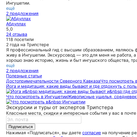
Ингушетии.
ещё
2 предложения
Абдуллах
5,0
24 отзыва
118 посетили
2 года на Трипстере
Я профессиональный гид с высшим образованием, являюсь ф
живу в Ингушетии. Экскурсовод — это для меня не работа, а
хорошо знаю историю, жизнь и быт ингушского общества, тр
ещё
2 предложения
Полезные статьи
До­сто­при­ме­ча­тель­но­сти Северного Кавказа
Что посмотреть 
Йога и медитация: какие виды бывают и где отдохнуть с поль
Что посмотреть в Ингушетии
Живописные ущелья, средневек
Экскурсии и туры от экспертов Трипстера
Классные места, скидки и интересные события у вас в почте
Подписаться
Нажимая «Подписаться», вы даете
согласие
на получение ре