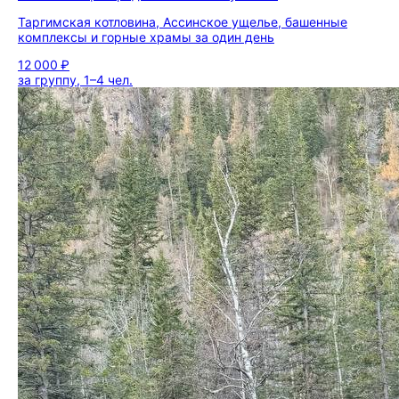
Таргимская котловина, Ассинское ущелье, башенные
комплексы и горные храмы за один день
12 000 ₽
за группу, 1–4 чел.