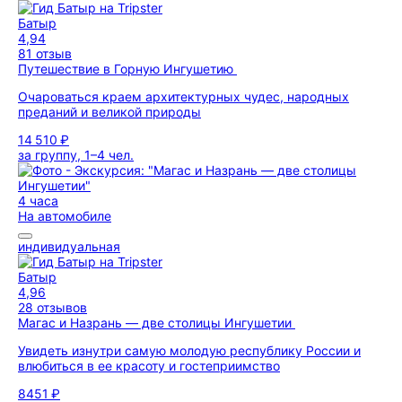
Батыр
4,94
81 отзыв
Путешествие в Горную Ингушетию
Очароваться краем архитектурных чудес, народных
преданий и великой природы
14 510 ₽
за группу, 1–4 чел.
4 часа
На автомобиле
индивидуальная
Батыр
4,96
28 отзывов
Магас и Назрань — две столицы Ингушетии
Увидеть изнутри самую молодую республику России и
влюбиться в ее красоту и гостеприимство
8451 ₽