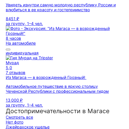
Увидеть изнутри самую молодую республику России и
влюбиться в ее красоту и гостеприимство
8451 ₽
за группу, 1–4 чел.
8 часов
На автомобиле
индивидуальная
Мурад
5,0
7 отзывов
Из Магаса — в возрожденный Грозный!
Автомобильное путешествие в яркую столицу
Чеченской Республики с профессиональным гидом
13 000 ₽
за группу, 1–4 чел.
Достопримечательности в Магасе
Смотреть все
Нет фото
Джейрахское ущелье