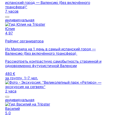
7 часов
индивидуальная
Юлия
4,97
Рейтинг организатора
Из Мадрида на 1 день в самый испанский город —
Валенсию (без включённого трансфера)
Рассмотреть контрастную самобытность старинной и
одновременно футуристичной Валенсии
480 €
за группу, 1–7 чел.
2 часа
индивидуальная
Василий
5,0