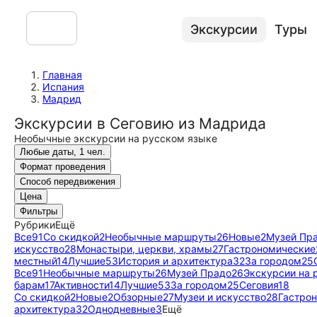
Экскурсии
Туры
Главная
Испания
Мадрид
Экскурсии в Сеговию из Мадрида
Необычные экскурсии на русском языке
Любые даты, 1 чел.
Формат проведения
Способ передвижения
Цена
Фильтры
Рубрики
Ещё
Все
91
Со скидкой
2
Необычные маршруты
26
Новые
2
Музей Пр
искусство
28
Монастыри, церкви, храмы
27
Гастрономические
местный
14
Лучшие
53
История и архитектура
32
За городом
25
Все
91
Необычные маршруты
26
Музей Прадо
26
Экскурсии на 
барам
17
Активности
14
Лучшие
53
За городом
25
Сеговия
18
Со скидкой
2
Новые
2
Обзорные
27
Музеи и искусство
28
Гастро
архитектура
32
Однодневные
3
Ещё