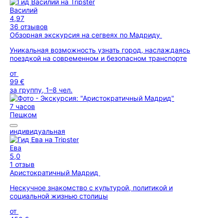
Василий
4,97
36 отзывов
Обзорная экскурсия на сегвеях по Мадриду
Уникальная возможность узнать город, наслаждаясь
поездкой на современном и безопасном транспорте
от
99 €
за группу, 1–8 чел.
7 часов
Пешком
индивидуальная
Ева
5,0
1 отзыв
Аристократичный Мадрид
Нескучное знакомство с культурой, политикой и
социальной жизнью столицы
от