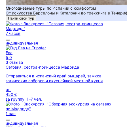
Многодневные туры по Испании с комфортом
От искусства Барселоны и Каталонии до треккинга в Тенер
Найти свой тур
7 часов
индивидуальная
Ева
5,0
3 отзыва
Сеговия, сестра-принцесса Мадрида
Отправиться в испанский край рыцарей, замков,
готических соборов и вкуснейшей местной кухни
от
450 €
за группу, 1–7 чел.
1 час
индивидуальная