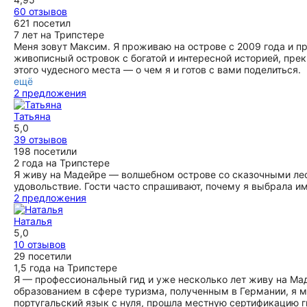
отеля» В общем, всем советуем!!! Это незабываемая
60 отзывов
экскурсия! Спасибо Кириллу и Ирине за офигенный день!!!
621 посетил
❤️❤️❤️
7 лет на Трипстере
ещё
Меня зовут Максим. Я проживаю на острове с 2009 года и пр
живописный островок с богатой и интересной историей, пре
этого чудесного места — о чем я и готов с вами поделиться.
ещё
2 предложения
Татьяна
5,0
39 отзывов
198 посетили
2 года на Трипстере
Я живу на Мадейре — волшебном острове со сказочными лес
удовольствие. Гости часто спрашивают, почему я выбрала им
2 предложения
Наталья
5,0
10 отзывов
29 посетили
1,5 года на Трипстере
Я — профессиональный гид и уже несколько лет живу на Мад
образованием в сфере туризма, полученным в Германии, я м
португальский язык с нуля, прошла местную сертификацию г