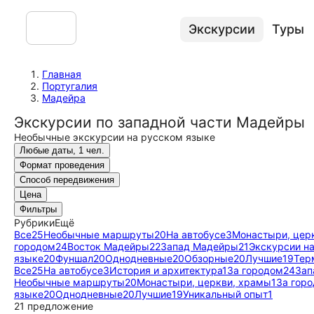
Экскурсии
Туры
Главная
Португалия
Мадейра
Экскурсии по западной части Мадейры
Необычные экскурсии на русском языке
Любые даты, 1 чел.
Формат проведения
Способ передвижения
Цена
Фильтры
Рубрики
Ещё
Все
25
Необычные маршруты
20
На автобусе
3
Монастыри, цер
городом
24
Восток Мадейры
22
Запад Мадейры
21
Экскурсии н
языке
20
Фуншал
20
Однодневные
20
Обзорные
20
Лучшие
19
Тер
Все
25
На автобусе
3
История и архитектура
1
За городом
24
Зап
Необычные маршруты
20
Монастыри, церкви, храмы
1
За гор
языке
20
Однодневные
20
Лучшие
19
Уникальный опыт
1
21 предложение