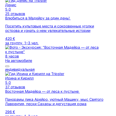
Денис
5,0
25 отзывов
Влюбиться в Мадейру за один день!
Посетить культовые места и сокровенные уголки
острова и узнать о нем увлекательные истории
420 €
за группу, 1–3 чел.
8 часов
На автомобиле
индивидуальная
Ирина и Кирилл
5,0
37 отзывов
Восточная Мадейра — от леса к пустыне
Панорамы пика Арейро, уютный Машику, мыс Святого
Лаврентия, пески Сахары и дегустация рома
296 €