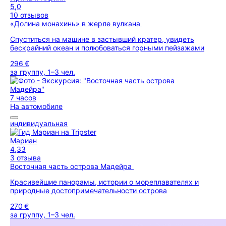
5,0
10 отзывов
«Долина монахинь» в жерле вулкана
Спуститься на машине в застывший кратер, увидеть
бескрайний океан и полюбоваться горными пейзажами
296 €
за группу, 1–3 чел.
7 часов
На автомобиле
индивидуальная
Мариан
4,33
3 отзыва
Восточная часть острова Мадейра
Красивейшие панорамы, истории о мореплавателях и
природные достопримечательности острова
270 €
за группу, 1–3 чел.