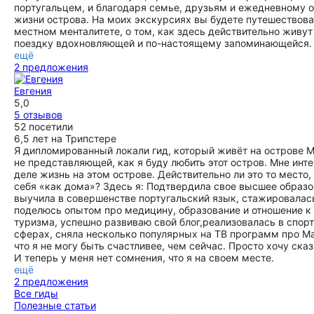
португальцем, и благодаря семье, друзьям и ежедневному 
жизни острова. На моих экскурсиях вы будете путешествоват
местном менталитете, о том, как здесь действительно живу
поездку вдохновляющей и по-настоящему запоминающейся.
ещё
2 предложения
Евгения
5,0
5 отзывов
52 посетили
6,5 лет на Трипстере
Я дипломированный локали гид, который живёт на острове М
не представляющей, как я буду любить этот остров. Мне инт
деле жизнь на этом острове. Действительно ли это то место
себя «как дома»? Здесь я: Подтвердила свое высшее образо
выучила в совершенстве португальский язык, стажировалась
поделюсь опытом про медицину, образование и отношение к 
туризма, успешно развиваю свой блог,реализовалась в спорт
сферах, сняла несколько популярных на ТВ программ про Мад
что я не могу быть счастливее, чем сейчас. Просто хочу сказ
И теперь у меня нет сомнения, что я на своем месте.
ещё
2 предложения
Все гиды
Полезные статьи