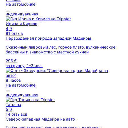
На автомобиле
индивидуальная
Ирина и Кирилл
4,9
81 отзыв
Первозданная природа западной Мадейры
Сказочный лавровый лес, горное плато, вулканические
бассейны и знакомство с местной кухней
296 €
за группу, 1–3 чел.
8 часов
На автомобиле
индивидуальная
Татьяна
5,0
14 отзывов
Северо-западная Мадейра на авто
Рыбацкий городок, горные перевалы, водопады,