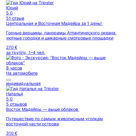
Юрий
5,0
51 отзыв
Центральная и Восточная Мадейра за 1 день!
Горные вершины, панорамы Атлантического океана,
уютные городки и шикарные смотровые площадки
270 €
за группу, 1–4 чел.
8 часов
На автомобиле
индивидуальная
Наталья
5,0
5 отзывов
Восток Мадейры — выше облаков
Путешествие по самым живописным уголкам
восточной части острова
310 €