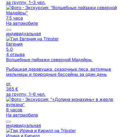
за группу, 1–3 чел.
7,5 часа
На автомобиле
индивидуальная
Евгения
5,0
4 отзыва
Волшебные пейзажи северной Мадейры
Рыбацкая деревушка, сказочные леса, ветряные
мельницы и природные бассейны за один день
от
365 €
за группу, 1–6 чел.
6 часов
На автомобиле
индивидуальная
Ирина и Кирилл