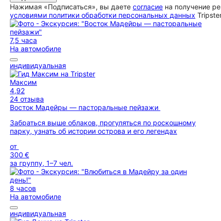
Нажимая «Подписаться», вы даете
согласие
на получение ре
условиями политики обработки персональных данных
Tripste
7,5 часа
На автомобиле
индивидуальная
Максим
4,92
24 отзыва
Восток Мадейры — пасторальные пейзажи
Забраться выше облаков, прогуляться по роскошному
парку, узнать об истории острова и его легендах
от
300 €
за группу, 1–7 чел.
8 часов
На автомобиле
индивидуальная