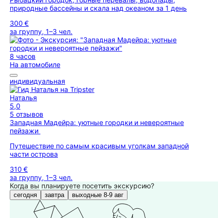
природные бассейны и скала над океаном за 1 день
300 €
за группу, 1–3 чел.
8 часов
На автомобиле
индивидуальная
Наталья
5,0
5 отзывов
Западная Мадейра: уютные городки и невероятные
пейзажи
Путешествие по самым красивым уголкам западной
части острова
310 €
за группу, 1–3 чел.
Когда вы планируете посетить экскурсию?
сегодня
завтра
выходные 8-9 авг