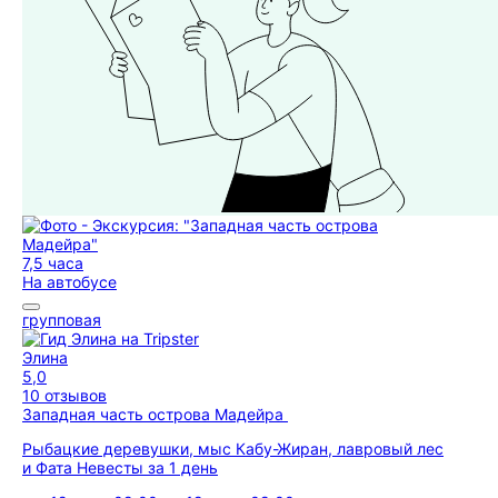
7,5 часа
На автобусе
групповая
Элина
5,0
10 отзывов
Западная часть острова Мадейра
Рыбацкие деревушки, мыс Кабу-Жиран, лавровый лес
и Фата Невесты за 1 день