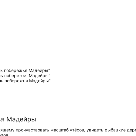
ья Мадейры
тоящему прочувствовать масштаб утёсов, увидеть рыбацкие дер
итов.