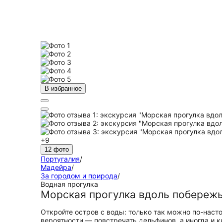
В избранное
+9
12 фото
Португалия
/
Мадейра
/
За городом и природа
/
Водная прогулка
Морская прогулка вдоль побереж
Откройте остров с воды: только так можно по-нас
вероятности — повстречать дельфинов, а иногда и к