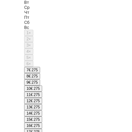
Вт
Ср
Чт
Пт
Сб
Вс
1
×
2
×
3
×
4
×
5
×
6
×
7
€ 275
8
€ 275
9
€ 275
10
€ 275
11
€ 275
12
€ 275
13
€ 275
14
€ 275
15
€ 275
16
€ 275
17
€ 275