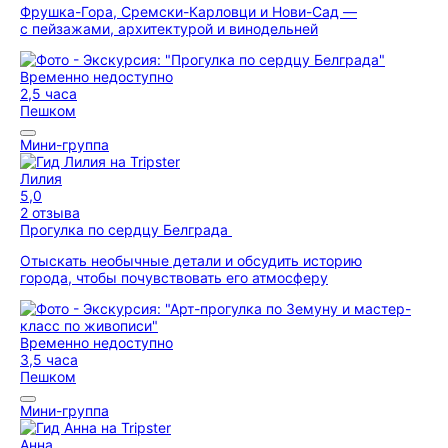
Фрушка-Гора, Сремски-Карловци и Нови-Сад —
с пейзажами, архитектурой и винодельней
Временно недоступно
2,5 часа
Пешком
Мини-группа
Лилия
5,0
2 отзыва
Прогулка по сердцу Белграда
Отыскать необычные детали и обсудить историю
города, чтобы почувствовать его атмосферу
Временно недоступно
3,5 часа
Пешком
Мини-группа
Анна