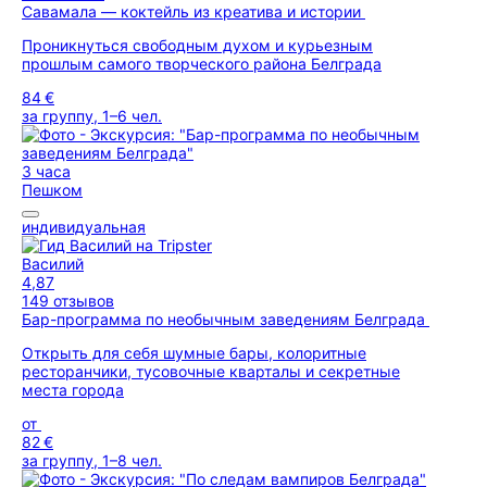
Савамала — коктейль из креатива и истории
Проникнуться свободным духом и курьезным
прошлым самого творческого района Белграда
84 €
за группу, 1–6 чел.
3 часа
Пешком
индивидуальная
Василий
4,87
149 отзывов
Бар-программа по необычным заведениям Белграда
Открыть для себя шумные бары, колоритные
ресторанчики, тусовочные кварталы и секретные
места города
от
82 €
за группу, 1–8 чел.