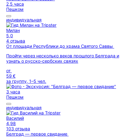
2,5 часа
Пешком
индивидуальная
Милан
5,0
4 отзыва
От площади Республики до храма Святого Саввы
Пройти через несколько веков прошлого Белграда и
узнать о русско-сербских связях
от
59 €
за группу, 1–5 чел.
3 часа
Пешком
индивидуальная
Василий
4,98
103 отзыва
Белград — первое свидание