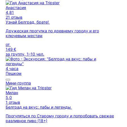
Анастасия
4,81
21 отзыв
Узнай Белград, брате!
Дружеская прогулка по древнему городу и его
ключевым местам
от
149 €
за группу, 1–10 чел.
4 часа
Пешком
Мини-группа
Милан
5,0
1 отзыв
Белград на вкус: пабы и легенды
Прогуляться по Старому городу и попробовать свежее
разливное пиво (18+)