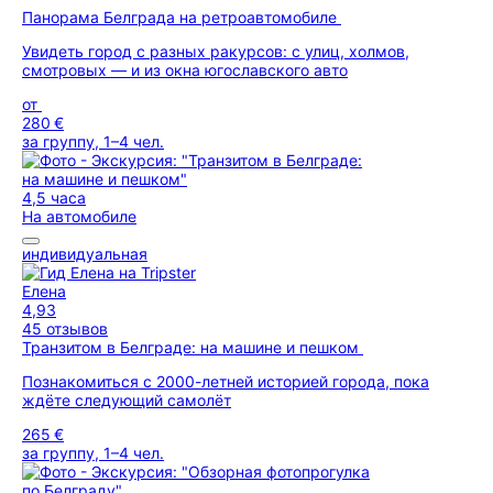
Панорама Белграда на ретроавтомобиле
Увидеть город с разных ракурсов: с улиц, холмов,
смотровых — и из окна югославского авто
от
280 €
за группу, 1–4 чел.
4,5 часа
На автомобиле
индивидуальная
Елена
4,93
45 отзывов
Транзитом в Белграде: на машине и пешком
Познакомиться с 2000-летней историей города, пока
ждёте следующий самолёт
265 €
за группу, 1–4 чел.