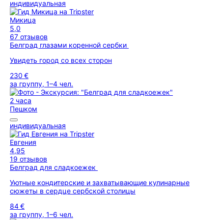
индивидуальная
Микица
5,0
67 отзывов
Белград глазами коренной сербки
Увидеть город со всех сторон
230 €
за группу, 1–4 чел.
2 часа
Пешком
индивидуальная
Евгения
4,95
19 отзывов
Белград для сладкоежек
Уютные кондитерские и захватывающие кулинарные
сюжеты в сердце сербской столицы
84 €
за группу, 1–6 чел.