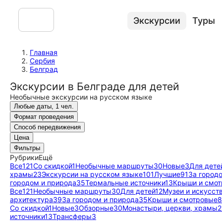
Экскурсии
Туры
Главная
Сербия
Белград
Экскурсии в Белграде для детей
Необычные экскурсии на русском языке
Любые даты, 1 чел.
Формат проведения
Способ передвижения
Цена
Фильтры
Рубрики
Ещё
Все
121
Со скидкой
1
Необычные маршруты
30
Новые
3
Для дете
храмы
23
Экскурсии на русском языке
101
Лучшие
91
За город
городом и природа
35
Термальные источники
13
Крыши и смо
Все
121
Необычные маршруты
30
Для детей
12
Музеи и искусст
архитектура
39
За городом и природа
35
Крыши и смотровые
8
Со скидкой
1
Новые
3
Обзорные
30
Монастыри, церкви, храмы
2
источники
13
Трансферы
3