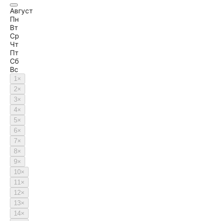
Август
Пн
Вт
Ср
Чт
Пт
Сб
Вс
1
×
2
×
3
×
4
×
5
×
6
×
7
×
8
×
9
×
10
×
11
×
12
×
13
×
14
×