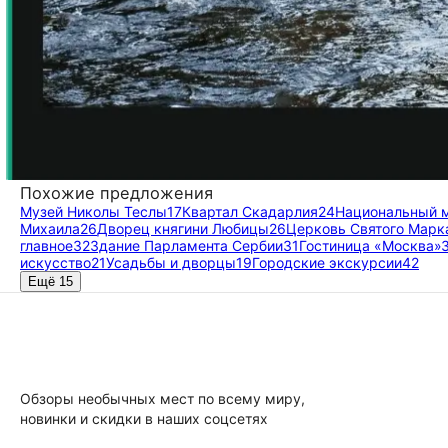
Похожие предложения
Музей Николы Теслы
17
Квартал Скадарлия
24
Национальный 
Михаила
26
Дворец княгини Любицы
26
Церковь Святого Марк
главное
32
Здание Парламента Сербии
31
Гостиница «Москва»
искусство
21
Усадьбы и дворцы
19
Городские экскурсии
42
Ещё 15
Обзоры необычных мест по всему миру,
новинки и скидки в наших соцсетях