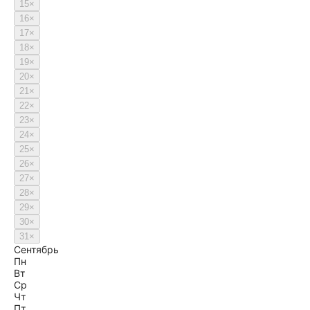
15
×
16
×
17
×
18
×
19
×
20
×
21
×
22
×
23
×
24
×
25
×
26
×
27
×
28
×
29
×
30
×
31
×
Сентябрь
Пн
Вт
Ср
Чт
Пт