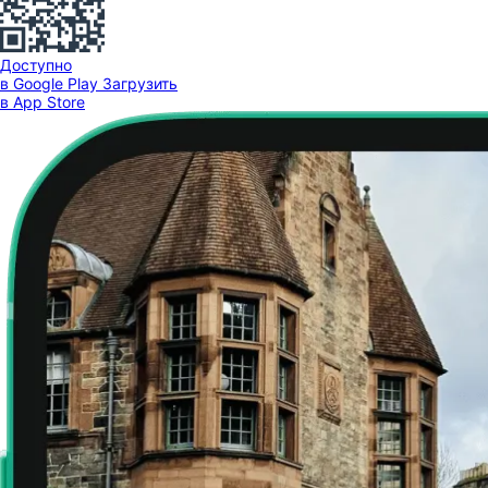
Доступно
в Google Play
Загрузить
в App Store