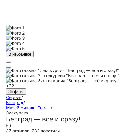
В избранное
+32
35 фото
Сербия
/
Белград
/
Музей Николы Теслы
/
Экскурсия
Белград — всё и сразу!
5,0
37 отзывов
,
232 посетили