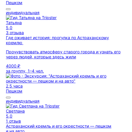
Пешком
индивидуальная
Татьяна
5,0
3 отзыва
Где оживает история: прогулка по Астраханскому
кремлю
Прочувствовать атмосферу старого города и узнать его
через людей, которые здесь жили
4000 ₽
за группу, 1–4 чел.
2,5 часа
Пешком
индивидуальная
Светлана
5,0
1 отзыв
Астраханский кремль и его окрестности — пешком
и на авто