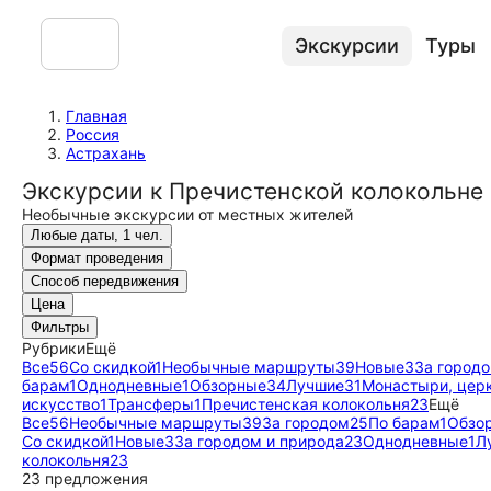
Экскурсии
Туры
Главная
Россия
Астрахань
Экскурсии к Пречистенской колокольне 
Необычные экскурсии от местных жителей
Любые даты, 1 чел.
Формат проведения
Способ передвижения
Цена
Фильтры
Рубрики
Ещё
Все
56
Со скидкой
1
Необычные маршруты
39
Новые
3
За город
барам
1
Однодневные
1
Обзорные
34
Лучшие
31
Монастыри, цер
искусство
1
Трансферы
1
Пречистенская колокольня
23
Ещё
Все
56
Необычные маршруты
39
За городом
25
По барам
1
Обзо
Со скидкой
1
Новые
3
За городом и природа
23
Однодневные
1
Л
колокольня
23
23 предложения