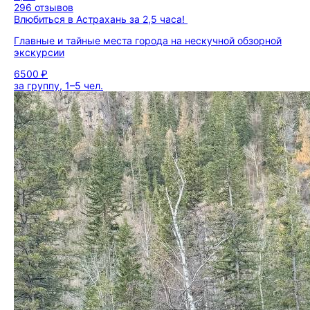
296 отзывов
Влюбиться в Астрахань за 2,5 часа!
Главные и тайные места города на нескучной обзорной
экскурсии
6500 ₽
за группу, 1–5 чел.