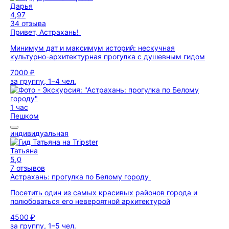
Дарья
4,97
34 отзыва
Привет, Астрахань!
Минимум дат и максимум историй: нескучная
культурно-архитектурная прогулка с душевным гидом
7000 ₽
за группу, 1–4 чел.
1 час
Пешком
индивидуальная
Татьяна
5,0
7 отзывов
Астрахань: прогулка по Белому городу
Посетить один из самых красивых районов города и
полюбоваться его невероятной архитектурой
4500 ₽
за группу, 1–5 чел.