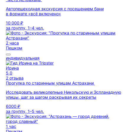
Автопешеходная экскурсия с посещением бани
в формате «всё включено»
10 000 ₽
за группу, 1–4 чел.
2 часа
Пешком
индивидуальная
Ирина
5,0
2 отзыва
Прогулка по старинным улицам Астрахани
Исследовать великолепные Никольскую и Эспланадную
улицы, шаг за шагом раскрывая их секреты
6000 ₽
за группу, 1–5 чел.
1 час
Пешком