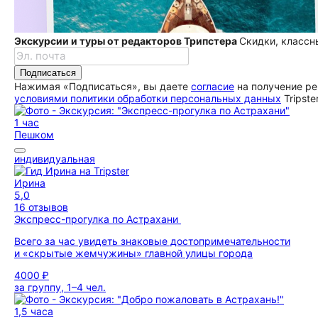
Экскурсии и туры от редакторов Трипстера
Скидки, классн
Подписаться
Нажимая «Подписаться», вы даете
согласие
на получение ре
условиями политики обработки персональных данных
Tripste
1 час
Пешком
индивидуальная
Ирина
5,0
16 отзывов
Экспресс-прогулка по Астрахани
Всего за час увидеть знаковые достопримечательности
и «скрытые жемчужины» главной улицы города
4000 ₽
за группу, 1–4 чел.
1,5 часа