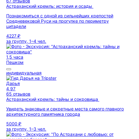
67 отзывов
Астраханский кремль: история и осады
Познакомиться с одной из сильнейших крепостей
Средневековой Руси на прогулке по периметру
цитадели
4227 ₽
за группу, 1–4 чел.
1,5 часа
Пешком
индивидуальная
Дарья
4,97
65 отзывов
Астраханский кремль: тайны и сокровища
Увидеть знаковые и секретные места самого главного
архитектурного памятника города
5000 ₽
за группу, 1–3 чел.