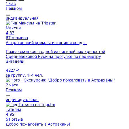
1 час
Пешком
индивидуальная
Максим
4,87
67 отзывов
Астраханский кремль: история и осады
Познакомиться с одной из сильнейших крепостей
Средневековой Руси на прогулке по периметру
цитадели
4227 ₽
за группу, 1–4 чел.
2 часа
Пешком
индивидуальная
Татьяна
4,92
51 отзыв
Добро пожаловать в Астрахань!