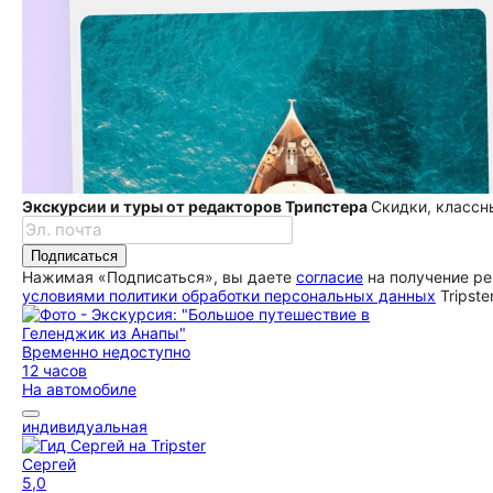
Экскурсии и туры от редакторов Трипстера
Скидки, классн
Подписаться
Нажимая «Подписаться», вы даете
согласие
на получение ре
условиями политики обработки персональных данных
Tripste
Временно недоступно
12 часов
На автомобиле
индивидуальная
Сергей
5,0