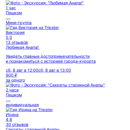
1 час
Пешком
Мини-группа
Виктория
5,0
13 отзывов
Любимая Анапа!
Увидеть главные достопримечательности
и познакомиться с историей города-курорта
сб, 8 авг в 12:00
сб, 8 авг в 13:00
900 ₽
за одного
2 часа
Пешком
индивидуальная
Ирина
4,8
30 отзывов
Секреты старинной Анапы