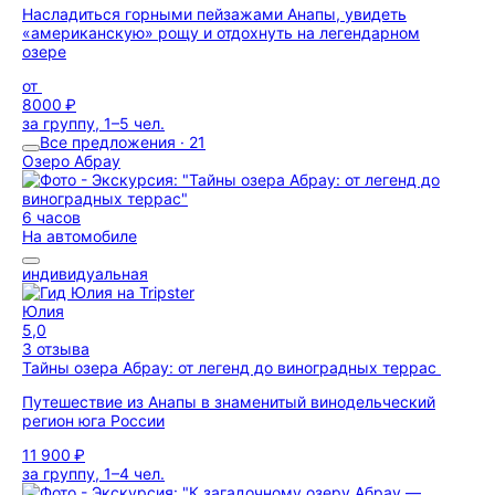
Насладиться горными пейзажами Анапы, увидеть
«американскую» рощу и отдохнуть на легендарном
озере
от
8000 ₽
за группу, 1–5 чел.
Все предложения · 21
Озеро Абрау
6 часов
На автомобиле
индивидуальная
Юлия
5,0
3 отзыва
Тайны озера Абрау: от легенд до виноградных террас
Путешествие из Анапы в знаменитый винодельческий
регион юга России
11 900 ₽
за группу, 1–4 чел.