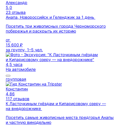
Александр
5,0
23 отзыва
Анапа, Новороссийск и Геленджик за 1 день
Посетить три живописных города Черноморского
побережья и раскрыть их историю
от
15 600 ₽
за группу, 1–5 чел.
4,5 часа
На автомобиле
групповая
Константин
4,86
117 отзывов
К Ласточкиным гнёздам и Кипарисовому озеру —
на внедорожнике
Посетить самые живописные места предгорья Анапы
и частную винодельню