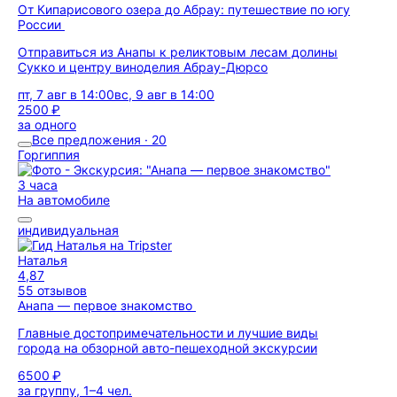
От Кипарисового озера до Абрау: путешествие по югу
России
Отправиться из Анапы к реликтовым лесам долины
Сукко и центру виноделия Абрау-Дюрсо
пт, 7 авг в 14:00
вс, 9 авг в 14:00
2500 ₽
за одного
Все предложения · 20
Горгиппия
3 часа
На автомобиле
индивидуальная
Наталья
4,87
55 отзывов
Анапа — первое знакомство
Главные достопримечательности и лучшие виды
города на обзорной авто-пешеходной экскурсии
6500 ₽
за группу, 1–4 чел.