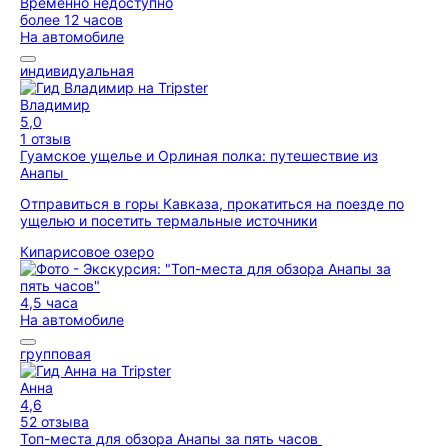
Временно недоступно
более 12 часов
На автомобиле
индивидуальная
Владимир
5,0
1 отзыв
Гуамское ущелье и Орлиная полка: путешествие из
Анапы
Отправиться в горы Кавказа, прокатиться на поезде по
ущелью и посетить термальные источники
Кипарисовое озеро
4,5 часа
На автомобиле
групповая
Анна
4,6
52 отзыва
Топ-места для обзора Анапы за пять часов