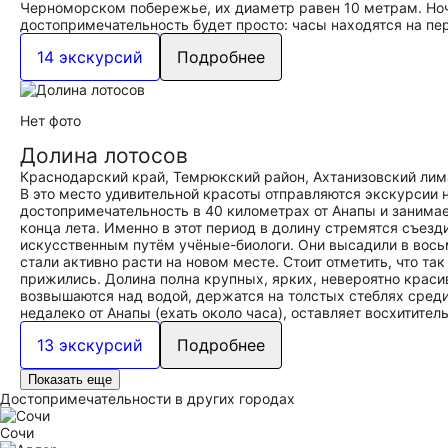
Черноморском побережье, их диаметр равен 10 метрам. Ноч
достопримечательность будет просто: часы находятся на пе
14 экскурсий
Подробнее
Нет фото
Долина лотосов
Краснодарский край, Темрюкский район, Ахтанизовский лим
В это место удивительной красоты отправляются экскурсии 
достопримечательность в 40 километрах от Анапы и занимае
конца лета. Именно в этот период в долину стремятся съез
искусственным путём учёные-биологи. Они высадили в вось
стали активно расти на новом месте. Стоит отметить, что та
прижились. Долина полна крупных, ярких, невероятно крас
возвышаются над водой, держатся на толстых стеблях сред
недалеко от Анапы (ехать около часа), оставляет восхитите
13 экскурсий
Подробнее
Показать еще
Достопримечательности в других городах
Сочи