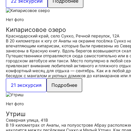
22 экскурсии
Подробнее
Нет фото
Кипарисовое озеро
Краснодарский край, село Сукко, Речной переулок, 12А
В 20 километрах к югу от Анапы на окраине посёлка Сукко 
впечатляющим кипарисам, которые были привезены из Севе
занесены в Красную книгу. Вдоль берегов возвышаются ска
Путешественники отправляются сюда самостоятельно или в с
городском автобусе или такси. Место популярно в любой се
привлекает внимание любителей активного и пляжного отдыха
комфортный месяц для отдыха — сентябрь. Как и в любой др
беседок с мангалом и уютных домиков до катамаранов или л
21 экскурсия
Подробнее
Нет фото
Утриш
Северная улица, 41В
В 19 километрах от Анапы, на полуострове Абрау располож
находится между песёлками Сукко и Малый Утриш. Как прав