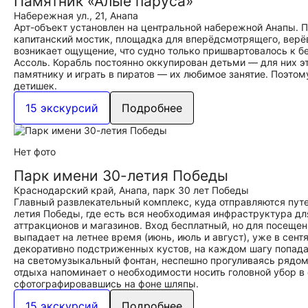
Памятник «Алые паруса»
Набережная ул., 21, Анапа
Арт-объект установлен на центральной набережной Анапы. 
капитанский мостик, площадка для вперёдсмотрящего, верёв
возникает ощущение, что судно только пришвартовалось к бе
Ассоль. Корабль постоянно оккупирован детьми — для них эт
памятнику и играть в пиратов — их любимое занятие. Поэтом
детишек.
15 экскурсий
Подробнее
Нет фото
Парк имени 30-летия Победы
Краснодарский край, Анапа, парк 30 лет Победы
Главный развлекательный комплекс, куда отправляются пут
летия Победы, где есть вся необходимая инфраструктура для
аттракционов и магазинов. Вход бесплатный, но для посещен
выпадает на летнее время (июнь, июль и август), уже в сент
декоративно подстриженных кустов, на каждом шагу попада
на светомузыкальный фонтан, неспешно прогуливаясь рядом
отдыха напоминает о необходимости носить головной убор в 
сфотографировавшись на фоне шляпы.
15 экскурсий
Подробнее