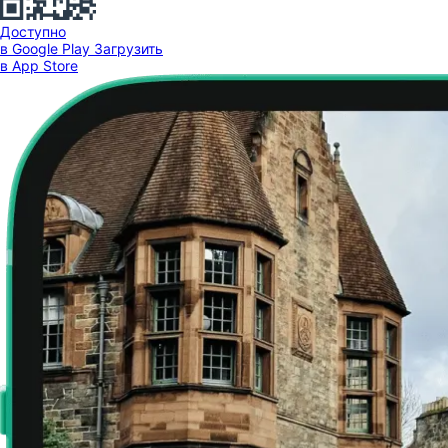
Доступно
в Google Play
Загрузить
в App Store