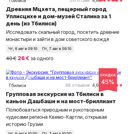
531 отзыв
4,84
Тбилиси
Древняя Мцхета, пещерный город
Уплисцихе и дом-музей Сталина за 1
день (из Тбилиси)
Исследовать скальный город, посетить древние
монастыри и зайти в дом советского вождя
чт, 6 авг в 09:10
пт, 7 авг в 09:10
26 €
40 €
за одного
8 часов
на автобусе
скидка
групповая
45%
68 отзывов
4,65
Тбилиси
Групповая экскурсия из Тбилиси в
каньон Дашбаши и на мост-бриллиант
Полюбоваться природным и рукотворным
чудесами региона Квемо-Картли, открывая
историю Грузии
чт, 6 авг в 10:00
пт, 7 авг в 10:00