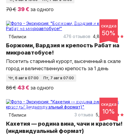
39 €
70 €
за одного
более 12 часов
на автобусе
скидка
групповая
50%
476 отзывов
4,87
Тбилиси
Боржоми, Вардзия и крепость Рабат на
микроавтобусе!
Посетить старинный курорт, высеченный в скале
город и величественную крепость за 1 день
чт, 6 авг в 07:00
пт, 7 авг в 07:00
43 €
86 €
за одного
11 часов
на автобусе
скидка
индивидуальная
10%
3 отзыва
5,0
Тбилиси
Кахетия — родина вина, чачи и красоты!
(индивидуальный формат)