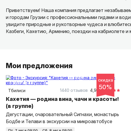
Приветствуем! Наша компания предлагает незабываем
и городам Грузии с профессиональными гидами и води
увидите природные и рукотворные чудеса и влюбитесь
Казбеги, Кахетию, Армению, поездки на кабриолете и 
Мои предложения
11 часов
на автобусе
скидка
групповая
50%
1440 отзывов
4,94
Тбилиси
Кахетия — родина вина, чачи и красоты!
(в группе)
Дегустации, очаровательный Сигнахи, монастырь
Бодбе и Телави в экскурсии на микроавтобусе
пт, 7 авг в 09:00
сб, 8 авг в 09:00