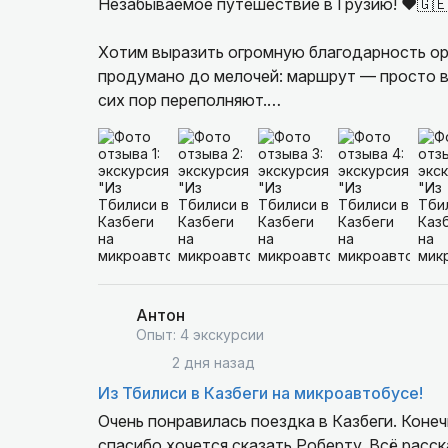
Незабываемое путешествие в Грузию! ❤️🇬🇪
Хотим выразить огромную благодарность ор
продумано до мелочей: маршрут — просто во
сих пор переполняют.
Отдельное спасибо нашему гиду! Человек с 
всё так интересно, что мы буквально прожи
все наши бесконечные вопросы. Трансфер т
удовольствие.
Но самое главное — это люди. Грузинское г
попали в неловкую ситуацию: проспали и чу
Антон
таксист — он связался с нашим гидом по тел
Опыт: 4 экскурсии
подождали нас! Это было очень трогательно
2 дня назад
Девочки/ребята, если планируете поездку, 
Из Тбилиси в Казбеги на микроавтобусе!
разлетаются быстро. Всем рекомендую! 🇬
Очень понравилась поездка в Казбеги. Коне
спасибо хочется сказать Роберту. Всё расск