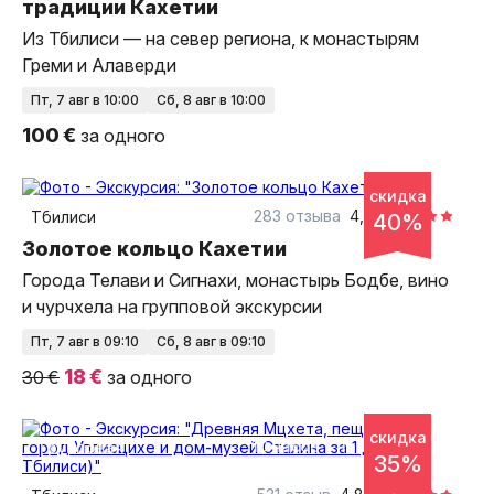
традиции Кахетии
Из Тбилиси — на север региона, к монастырям
Греми и Алаверди
пт, 7 авг в 10:00
сб, 8 авг в 10:00
100 €
за одного
10 часов
на автобусе
скидка
групповая
283 отзыва
4,9
Тбилиси
40%
Золотое кольцо Кахетии
Города Телави и Сигнахи, монастырь Бодбе, вино
и чурчхела на групповой экскурсии
пт, 7 авг в 09:10
сб, 8 авг в 09:10
18 €
30 €
за одного
скидка
10 часов
на автобусе
групповая
35%