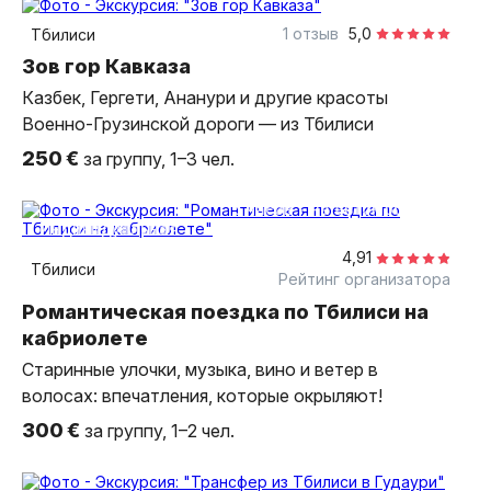
индивидуальная
1 отзыв
5,0
Тбилиси
Зов гор Кавказа
Казбек, Гергети, Ананури и другие красоты
Военно-Грузинской дороги — из Тбилиси
250 €
за группу, 1–3 чел.
5 часов
на автомобиле
индивидуальная
4,91
Тбилиси
Рейтинг организатора
Романтическая поездка по Тбилиси на
кабриолете
Старинные улочки, музыка, вино и ветер в
волосах: впечатления, которые окрыляют!
300 €
за группу, 1–2 чел.
3,5 часа
на автомобиле