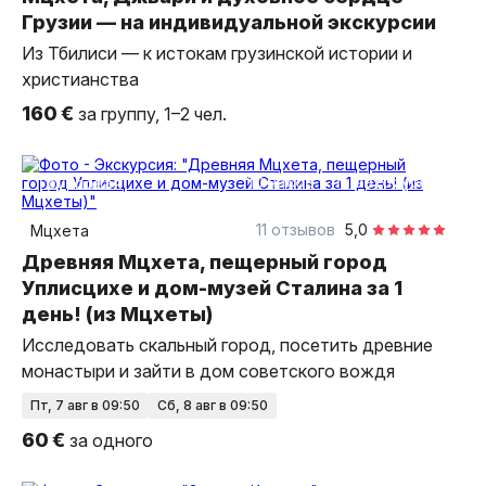
Грузии — на индивидуальной экскурсии
Из Тбилиси — к истокам грузинской истории и
христианства
160 €
за группу, 1–2 чел.
10 часов
на автобусе
групповая
11 отзывов
5,0
Мцхета
Древняя Мцхета, пещерный город
Уплисцихе и дом-музей Сталина за 1
день! (из Мцхеты)
Исследовать скальный город, посетить древние
монастыри и зайти в дом советского вождя
пт, 7 авг в 09:50
сб, 8 авг в 09:50
60 €
за одного
11 часов
на автомобиле