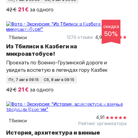
21 €
42 €
за одного
11 часов
на автобусе
скидка
групповая
50%
1274 отзыва
4,92
Тбилиси
Из Тбилиси в Казбеги на
микроавтобусе!
Проехать по Военно-Грузинской дороге и
увидеть воспетую в легендах гору Казбек
пт, 7 авг в 09:15
сб, 8 авг в 09:15
21 €
42 €
за одного
10 часов
на автобусе
Мини-группа
4,91
Тбилиси
Рейтинг организатора
История, архитектура и винные