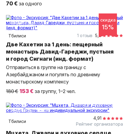
70 €
за одного
скидка
10 часов
на автобусе
индивидуальная
15%
1 отзыв
5,0
Тбилиси
Две Кахетии за 1 день: пещерный
монастырь Давид-Гареджи, пустыня
и город Сигнаги (инд. формат)
Отправиться в группе на границу с
Азербайджаном и погулять по древнему
монастырскому комплексу
153 €
180 €
за группу, 1–2 чел.
5 часов
на автобусе
индивидуальная
4,91
Тбилиси
Рейтинг организатора
Мцхета, Джвари и духовное сердце