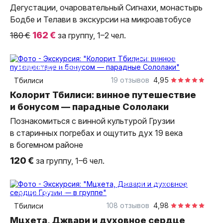
Дегустации, очаровательный Сигнахи, монастырь
Бодбе и Телави в экскурсии на микроавтобусе
162 €
180 €
за группу, 1–2 чел.
4,5 часа
пешком
индивидуальная
19 отзывов
4,95
Тбилиси
Колорит Тбилиси: винное путешествие
и бонусом — парадные Сололаки
Познакомиться с винной культурой Грузии
в старинных погребах и ощутить дух 19 века
в богемном районе
120 €
за группу, 1–6 чел.
5 часов
на автобусе
Мини-группа
108 отзывов
4,98
Тбилиси
Мцхета, Джвари и духовное сердце