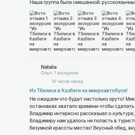
Наша группа была смешанной: русскоязычные
англоговорящим гостям будет сложно, но на
всего тура рассказывала всё и на русском, 
интересно и комфортно.
Экскурсия получилась очень познавательной
в Грузию и хотите познакомиться со страной
отличный выбор. После поездки нам захотел
Natalia
Опыт: 1 экскурсия
16 часов назад
Из Тбилиси в Казбеги на микроавтобусе!
Не ожидали что будет настолько круто! Ми
остановках хватало времени чтобы сделать 
Владимир интересно рассказыал о культуре,
Владимиру нам удалось не попасть в турист
безумной красоты местах! Вкусный обед, в