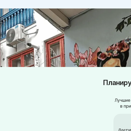
Планиру
Лучшие 
в пр
Досту