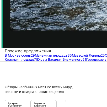
Похожие предложения
В Москве осень
29
Манежная площадь
35
Мавзолей Ленина
25
С
Красная площадь
78
Храм Василия Блаженного
51
Городские э
Обзоры необычных мест по всему миру,
новинки и скидки в наших соцсетях
Доступно
Загрузите
в Google Play
в App Store