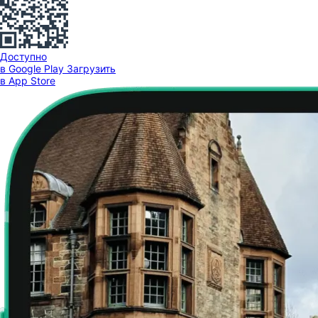
Доступно
в Google Play
Загрузить
в App Store