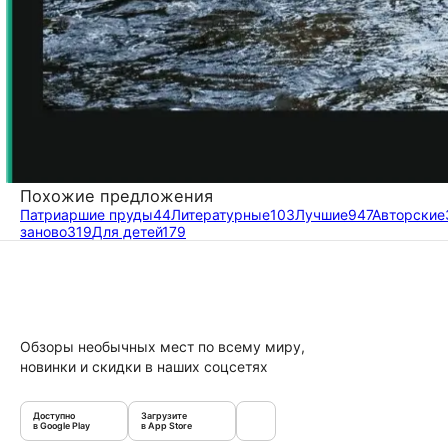
Похожие предложения
Патриаршие пруды
44
Литературные
103
Лучшие
947
Авторские
заново
319
Для детей
179
Обзоры необычных мест по всему миру,
новинки и скидки в наших соцсетях
Доступно
Загрузите
в Google Play
в App Store