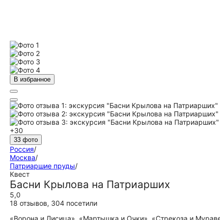
В избранное
+30
33 фото
Россия
/
Москва
/
Патриаршие пруды
/
Квест
Басни Крылова на Патриарших
5,0
18 отзывов
,
304 посетили
«Ворона и Лисица», «Мартышка и Очки», «Стрекоза и Мураве