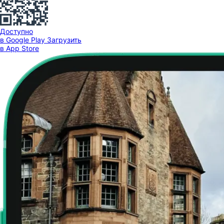
Доступно
в Google Play
Загрузить
в App Store