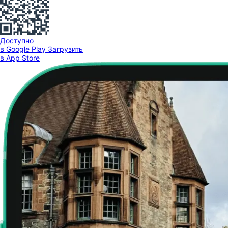
Доступно
в Google Play
Загрузить
в App Store