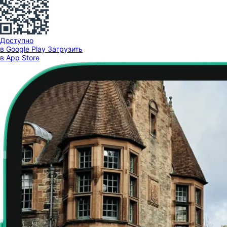
Доступно
в Google Play
Загрузить
в App Store