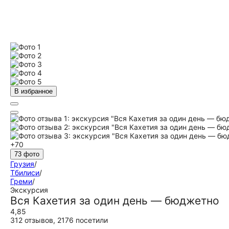
В избранное
+70
73 фото
Грузия
/
Тбилиси
/
Греми
/
Экскурсия
Вся Кахетия за один день — бюджетно
4,85
312 отзывов
,
2176 посетили