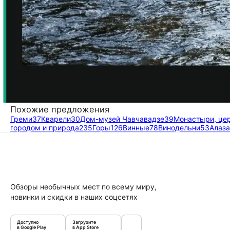
Похожие предложения
Греми
37
Кварели
30
Дом-музей Чавчавадзе
39
Монастыри, це
городом и природа
235
Горы
126
Винные
78
Винодельни
53
Алаза
Обзоры необычных мест по всему миру,
новинки и скидки в наших соцсетях
Доступно
Загрузите
в Google Play
в App Store