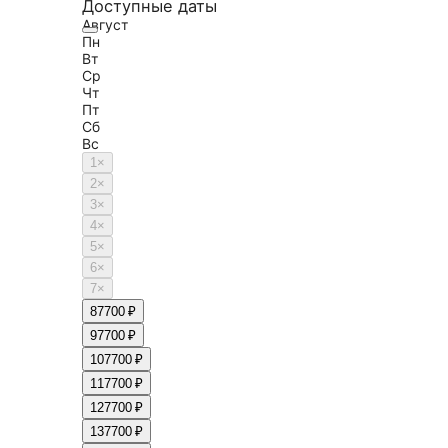
Доступные даты
Август
Пн
Вт
Ср
Чт
Пт
Сб
Вс
1
×
2
×
3
×
4
×
5
×
6
×
7
×
8
7700 ₽
9
7700 ₽
10
7700 ₽
11
7700 ₽
12
7700 ₽
13
7700 ₽