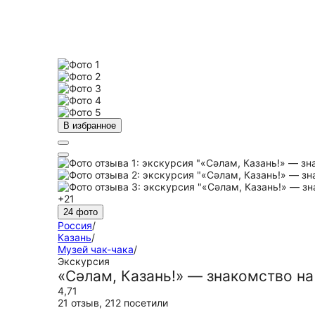
В избранное
+21
24 фото
Россия
/
Казань
/
Музей чак-чака
/
Экскурсия
«Сәлам, Казань!» — знакомство н
4,71
21 отзыв
,
212 посетили