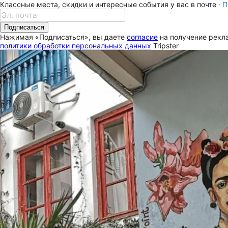
Классные места, скидки и интересные события у вас в почте ·
П
Подписаться
Нажимая «Подписаться», вы даете
согласие
на получение рекла
политики обработки персональных данных
Tripster