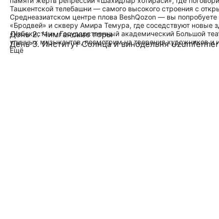
памяти жертв репрессий «Шахидлар хотираси», где поговор
Ташкентской телебашни — самого высокого строения с откр
Среднеазиатском центре плова BeshQozon — вы попробуете 
«Бродвей» и скверу Амира Темура, где соседствуют новые зд
«Узбекистан», Государственный академический Большой теат
День 2. Чимганские горы
уличных музыкантов, посмотрим на творения художников и 
День 3. Институт Солнца и винодельня Uzumfermer
Ещё