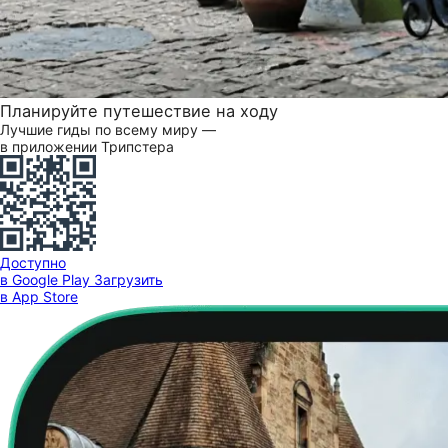
Планируйте путешествие на ходу
Лучшие гиды по всему миру —
в приложении Трипстера
Доступно
в Google Play
Загрузить
в App Store