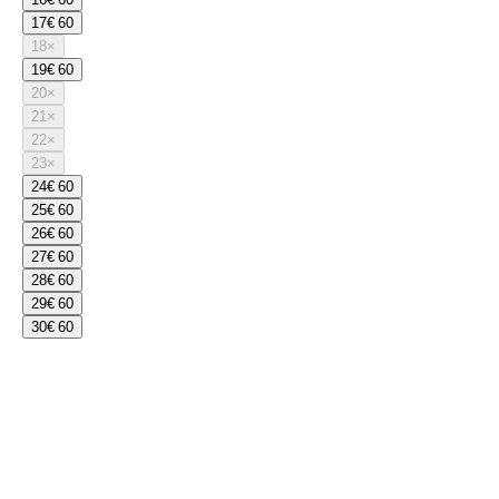
17
€ 60
18
×
19
€ 60
20
×
21
×
22
×
23
×
24
€ 60
25
€ 60
26
€ 60
27
€ 60
28
€ 60
29
€ 60
30
€ 60