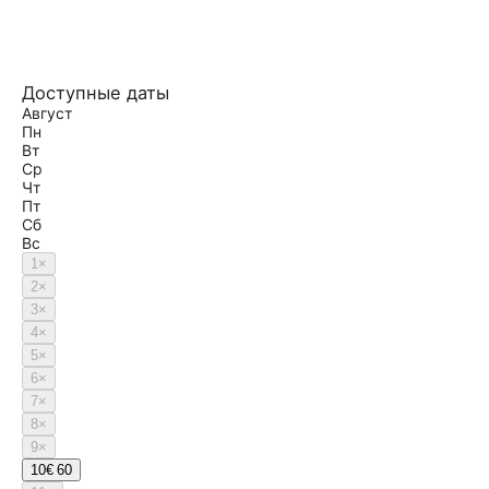
Доступные даты
Август
Пн
Вт
Ср
Чт
Пт
Сб
Вс
1
×
2
×
3
×
4
×
5
×
6
×
7
×
8
×
9
×
10
€ 60