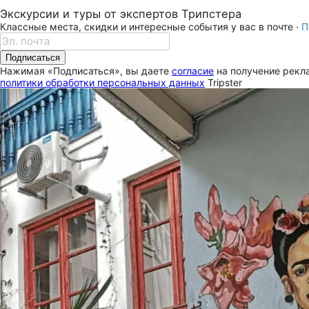
Экскурсии и туры от экспертов Трипстера
Классные места, скидки и интересные события у вас в почте ·
П
Подписаться
Нажимая «Подписаться», вы даете
согласие
на получение рекла
политики обработки персональных данных
Tripster