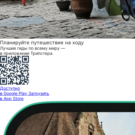
Планируйте путешествие на ходу
Лучшие гиды по всему миру —
в приложении Трипстера
Доступно
в Google Play
Загрузить
в App Store