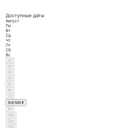
Доступные даты
Август
Пн
Вт
Ср
Чт
Пт
Сб
Вс
1
×
2
×
3
×
4
×
5
×
6
×
7
×
8
18 500 ₽
9
×
10
×
11
×
12
×