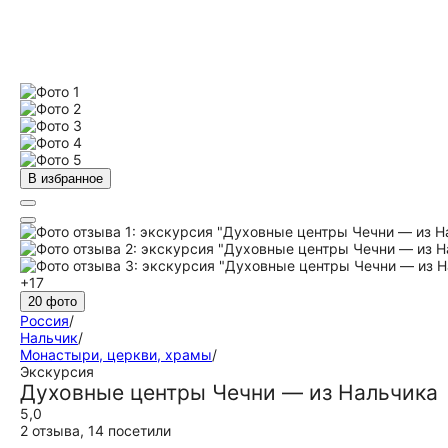
В избранное
+17
20 фото
Россия
/
Нальчик
/
Монастыри, церкви, храмы
/
Экскурсия
Духовные центры Чечни — из Нальчика
5,0
2 отзыва
,
14 посетили