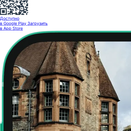
Доступно
в Google Play
Загрузить
в App Store