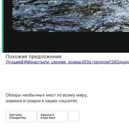
Похожие предложения
Лучшие
84
Монастыри, церкви, храмы
26
За городом
129
Однод
Обзоры необычных мест по всему миру,
новинки и скидки в наших соцсетях
Доступно
Загрузите
в Google Play
в App Store