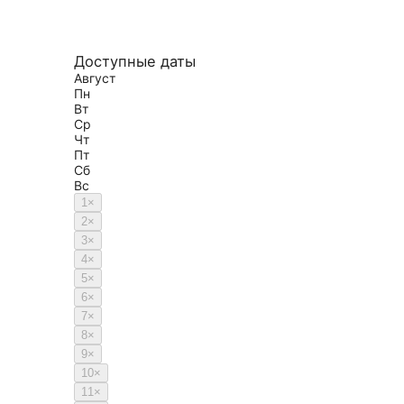
Доступные даты
Август
Пн
Вт
Ср
Чт
Пт
Сб
Вс
1
×
2
×
3
×
4
×
5
×
6
×
7
×
8
×
9
×
10
×
11
×