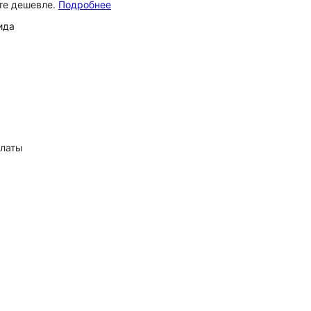
ёте дешевле.
Подробнее
ида
платы