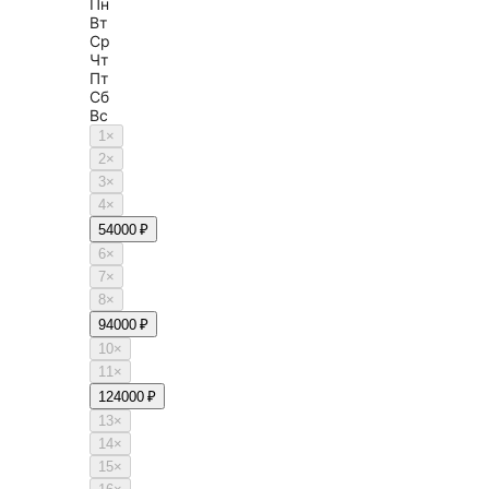
Пн
Вт
Ср
Чт
Пт
Сб
Вс
1
×
2
×
3
×
4
×
5
4000 ₽
6
×
7
×
8
×
9
4000 ₽
10
×
11
×
12
4000 ₽
13
×
14
×
15
×