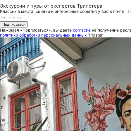
Экскурсии и туры от экспертов Трипстера
Классные места, скидки и интересные события у вас в почте ·
П
Подписаться
Нажимая «Подписаться», вы даете
согласие
на получение рекла
политики обработки персональных данных
Tripster