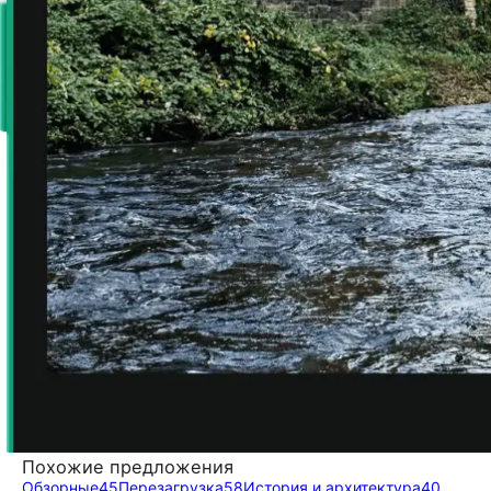
Похожие предложения
Обзорные
45
Перезагрузка
58
История и архитектура
40