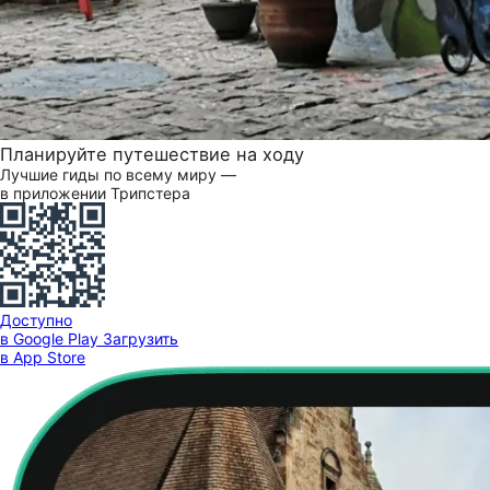
Планируйте путешествие на ходу
Лучшие гиды по всему миру —
в приложении Трипстера
Доступно
в Google Play
Загрузить
в App Store