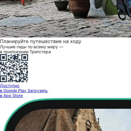
Планируйте путешествие на ходу
Лучшие гиды по всему миру —
в приложении Трипстера
Доступно
в Google Play
Загрузить
в App Store