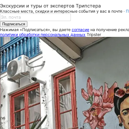
Экскурсии и туры от экспертов Трипстера
Классные места, скидки и интересные события у вас в почте ·
П
Подписаться
Нажимая «Подписаться», вы даете
согласие
на получение рекла
политики обработки персональных данных
Tripster