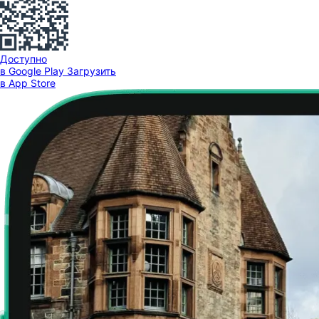
Доступно
в Google Play
Загрузить
в App Store