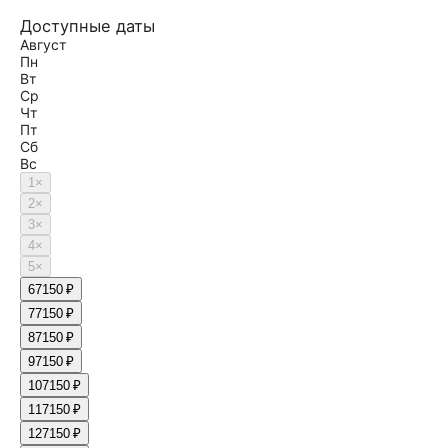
Доступные даты
Август
Пн
Вт
Ср
Чт
Пт
Сб
Вс
1
×
2
×
3
×
4
×
5
×
6
7150 ₽
7
7150 ₽
8
7150 ₽
9
7150 ₽
10
7150 ₽
11
7150 ₽
12
7150 ₽