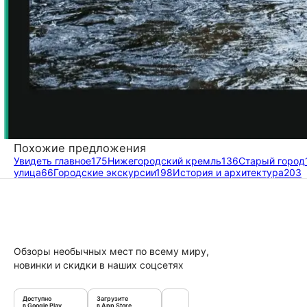
Похожие предложения
Увидеть главное
175
Нижегородский кремль
136
Старый город
улица
66
Городские экскурсии
198
История и архитектура
203
Обзоры необычных мест по всему миру,
новинки и скидки в наших соцсетях
Доступно
Загрузите
в Google Play
в App Store