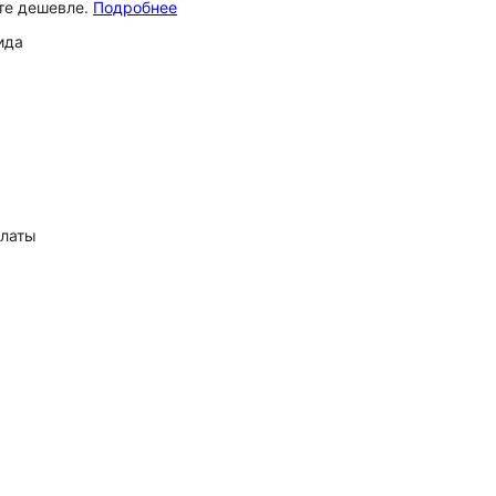
ёте дешевле.
Подробнее
ида
платы