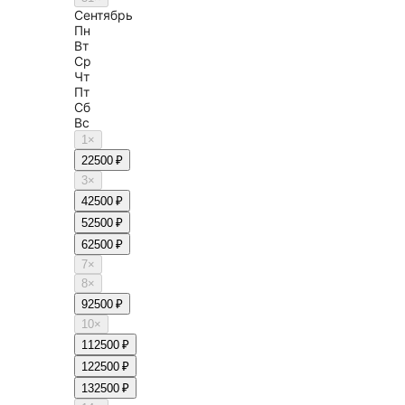
Сентябрь
Пн
Вт
Ср
Чт
Пт
Сб
Вс
1
×
2
2500 ₽
3
×
4
2500 ₽
5
2500 ₽
6
2500 ₽
7
×
8
×
9
2500 ₽
10
×
11
2500 ₽
12
2500 ₽
13
2500 ₽