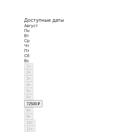
Доступные даты
Август
Пн
Вт
Ср
Чт
Пт
Сб
Вс
1
×
2
×
3
×
4
×
5
×
6
×
7
2500 ₽
8
×
9
×
10
×
11
×