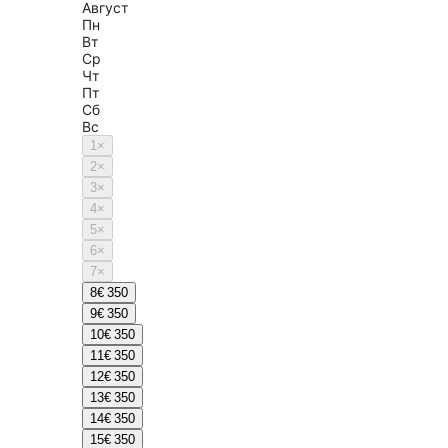
Август
Пн
Вт
Ср
Чт
Пт
Сб
Вс
1
×
2
×
3
×
4
×
5
×
6
×
7
×
8
€ 350
9
€ 350
10
€ 350
11
€ 350
12
€ 350
13
€ 350
14
€ 350
15
€ 350