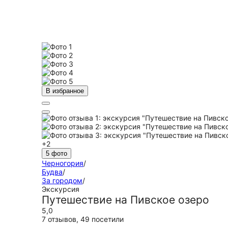
В избранное
+2
5 фото
Черногория
/
Будва
/
За городом
/
Экскурсия
Путешествие на Пивское озеро
5,0
7 отзывов
,
49 посетили