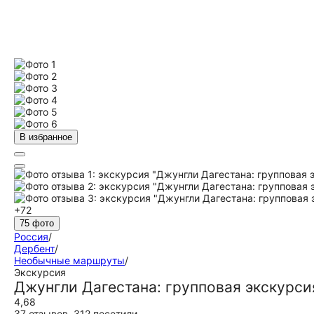
В избранное
+72
75 фото
Россия
/
Дербент
/
Необычные маршруты
/
Экскурсия
Джунгли Дагестана: групповая экскурс
4,68
37 отзывов
,
312 посетили