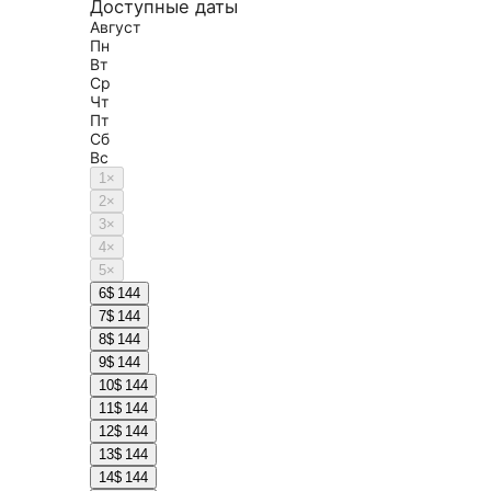
Доступные даты
Август
Пн
Вт
Ср
Чт
Пт
Сб
Вс
1
×
2
×
3
×
4
×
5
×
6
$ 144
7
$ 144
8
$ 144
9
$ 144
10
$ 144
11
$ 144
12
$ 144
13
$ 144
14
$ 144