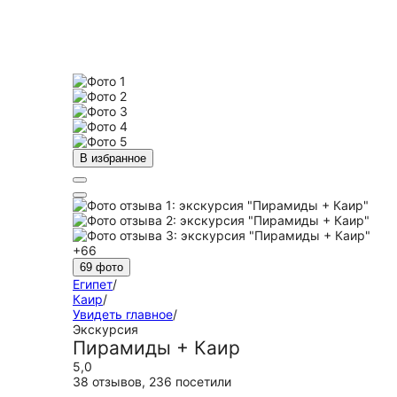
В избранное
+66
69 фото
Египет
/
Каир
/
Увидеть главное
/
Экскурсия
Пирамиды + Каир
5,0
38 отзывов
,
236 посетили