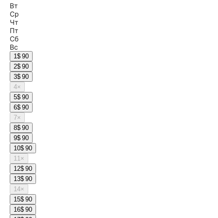
Вт
Ср
Чт
Пт
Сб
Вс
1
$ 90
2
$ 90
3
$ 90
4
×
5
$ 90
6
$ 90
7
×
8
$ 90
9
$ 90
10
$ 90
11
×
12
$ 90
13
$ 90
14
×
15
$ 90
16
$ 90