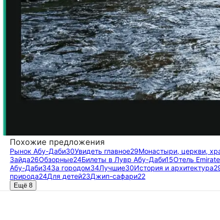
Похожие предложения
Рынок Абу-Даби
30
Увидеть главное
29
Монастыри, церкви, х
Зайда
26
Обзорные
24
Билеты в Лувр Абу-Даби
15
Отель Emirate
Абу-Даби
34
За городом
34
Лучшие
30
История и архитектура
2
природа
24
Для детей
23
Джип-сафари
22
Ещё 8