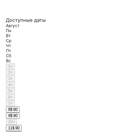
Доступные даты
Август
Пн
Вт
Ср
Чт
Пт
Сб
Вс
1
×
2
×
3
×
4
×
5
×
6
×
7
×
8
$ 90
9
$ 90
10
×
11
$ 90