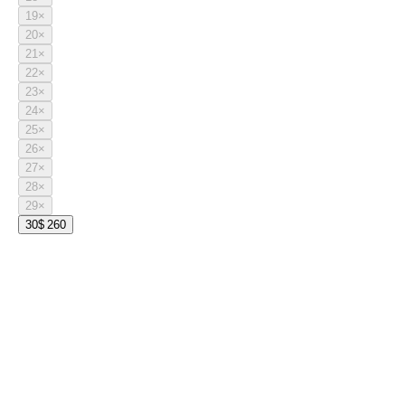
19
×
20
×
21
×
22
×
23
×
24
×
25
×
26
×
27
×
28
×
29
×
30
$ 260