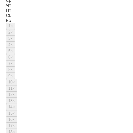
Ср
Чт
Пт
Сб
Вс
1
×
2
×
3
×
4
×
5
×
6
×
7
×
8
×
9
×
10
×
11
×
12
×
13
×
14
×
15
×
16
×
17
×
18
×