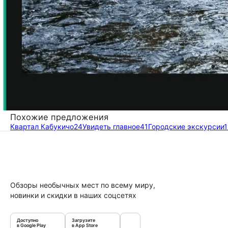
Похожие предложения
Квартал Кабукичо
24
Увидеть главное
41
Городские экскурсии
1
Обзоры необычных мест по всему миру,
новинки и скидки в наших соцсетях
Доступно
Загрузите
в Google Play
в App Store