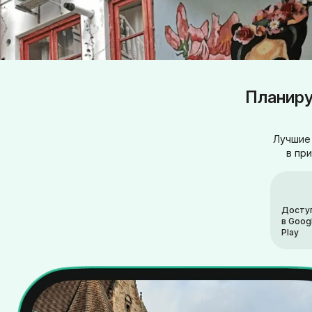
Планиру
Лучшие 
в пр
Досту
в Goog
Play