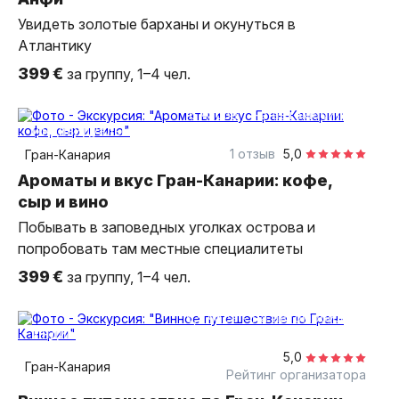
Увидеть золотые барханы и окунуться в
Атлантику
399 €
за группу, 1–4 чел.
6 часов
на автомобиле
индивидуальная
1 отзыв
5,0
Гран-Канария
Ароматы и вкус Гран-Канарии: кофе,
сыр и вино
Побывать в заповедных уголках острова и
попробовать там местные специалитеты
399 €
за группу, 1–4 чел.
5,5 часа
на автомобиле
индивидуальная
5,0
Гран-Канария
Рейтинг организатора