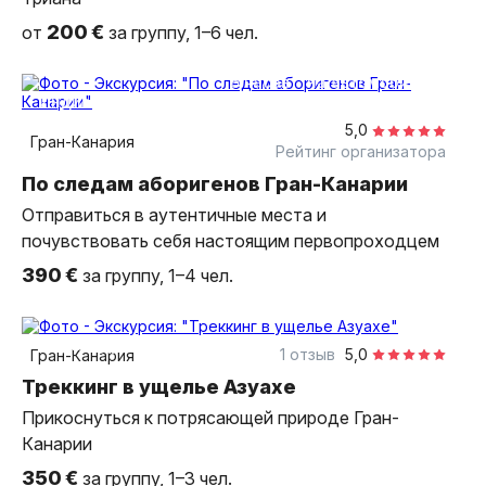
200 €
от
за группу, 1–6 чел.
6 часов
на автомобиле
индивидуальная
5,0
Гран-Канария
Рейтинг организатора
По следам аборигенов Гран-Канарии
Отправиться в аутентичные места и
почувствовать себя настоящим первопроходцем
390 €
за группу, 1–4 чел.
5 часов
пешком
индивидуальная
1 отзыв
5,0
Гран-Канария
Треккинг в ущелье Азуахе
Прикоснуться к потрясающей природе Гран-
Канарии
350 €
за группу, 1–3 чел.