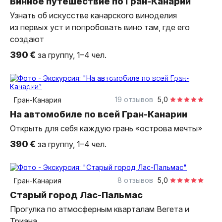
Винное путешествие по Гран-Канарии
Узнать об искусстве канарского виноделия
из первых уст и попробовать вино там, где его
создают
390 €
за группу, 1–4 чел.
6 часов
на автомобиле
индивидуальная
19 отзывов
5,0
Гран-Канария
На автомобиле по всей Гран-Канарии
Открыть для себя каждую грань «острова мечты»
390 €
за группу, 1–4 чел.
2,5 часа
пешком
индивидуальная
8 отзывов
5,0
Гран-Канария
Старый город Лас-Пальмас
Прогулка по атмосферным кварталам Вегета и
Триана