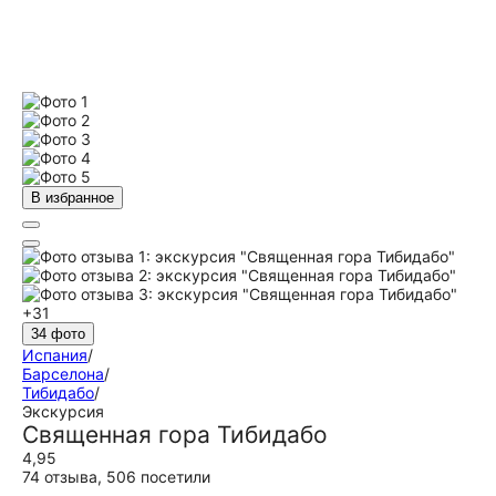
В избранное
+31
34 фото
Испания
/
Барселона
/
Тибидабо
/
Экскурсия
Священная гора Тибидабо
4,95
74 отзыва
,
506 посетили