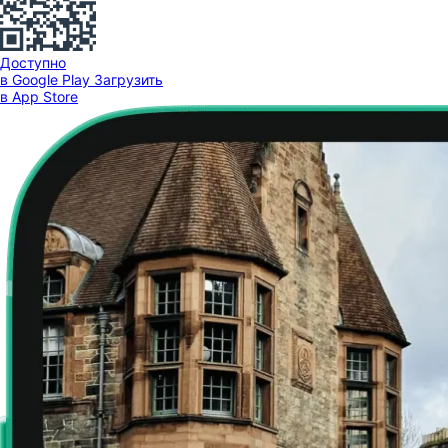
Доступно
в Google Play
Загрузить
в App Store