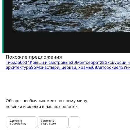
Похожие предложения
Тибидабо
34
Крыши и смотровые
30
Монтсеррат
28
Экскурсии н
архитектура
95
Монастыри, церкви, храмы
68
Авторские
43
Ун
Обзоры необычных мест по всему миру,
новинки и скидки в наших соцсетях
Доступно
Загрузите
в Google Play
в App Store