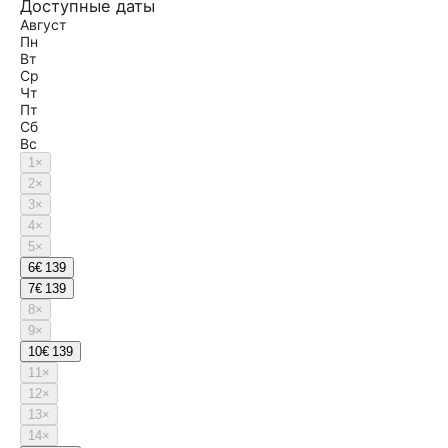
Доступные даты
Август
Пн
Вт
Ср
Чт
Пт
Сб
Вс
1
×
2
×
3
×
4
×
5
×
6
€ 139
7
€ 139
8
×
9
×
10
€ 139
11
×
12
×
13
×
14
×