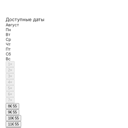
Доступные даты
Август
Пн
Вт
Ср
Чт
Пт
Сб
Вс
1
×
2
×
3
×
4
×
5
×
6
×
7
×
8
€ 55
9
€ 55
10
€ 55
11
€ 55