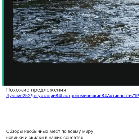
Похожие предложения
Лучшие
252
Дегустации
84
Гастрономические
84
Активности
71
Р
Обзоры необычных мест по всему миру,
новинки и скидки в наших соцсетях