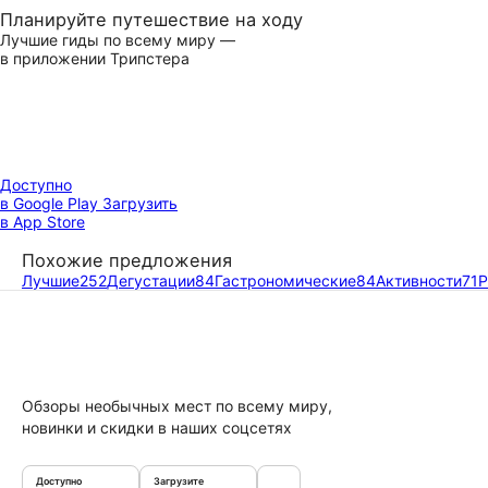
Планируйте путешествие на ходу
Лучшие гиды по всему миру —
в приложении Трипстера
Доступно
в Google Play
Загрузить
в App Store
Похожие предложения
Лучшие
252
Дегустации
84
Гастрономические
84
Активности
71
Р
Обзоры необычных мест по всему миру,
новинки и скидки в наших соцсетях
Доступно
Загрузите