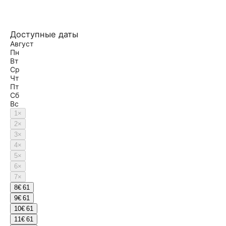
Доступные даты
Август
Пн
Вт
Ср
Чт
Пт
Сб
Вс
1
×
2
×
3
×
4
×
5
×
6
×
7
×
8
€ 61
9
€ 61
10
€ 61
11
€ 61