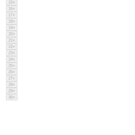
15
×
16
×
17
×
18
×
19
×
20
×
21
×
22
×
23
×
24
×
25
×
26
×
27
×
28
×
29
×
30
×