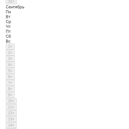
31
×
Сентябрь
Пн
Вт
Ср
Чт
Пт
Сб
Вс
1
×
2
×
3
×
4
×
5
×
6
×
7
×
8
×
9
×
10
×
11
×
12
×
13
×
14
×