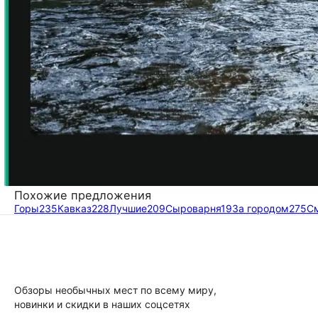
Похожие предложения
Горы
235
Кавказ
228
Лучшие
209
Сыроварня
19
За городом
275
С
Обзоры необычных мест по всему миру,
новинки и скидки в наших соцсетях