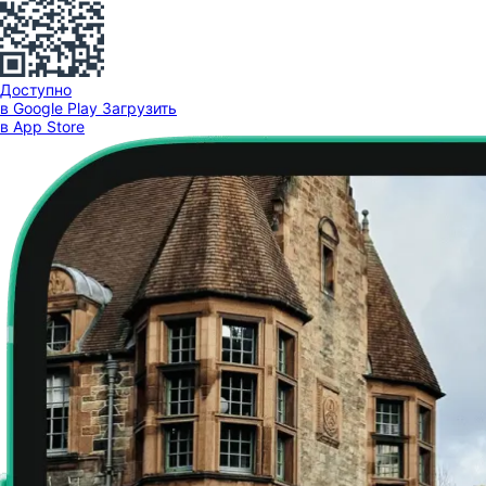
Доступно
в Google Play
Загрузить
в App Store