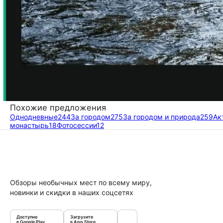
Похожие предложения
Однодневные
244
За городом
275
За городом и природа
259
Ак
монастырь
18
Фотосессии
12
Обзоры необычных мест по всему миру,
новинки и скидки в наших соцсетях
Доступно
Загрузите
в Google Play
в App Store