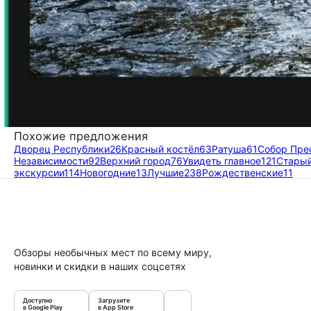
Похожие предложения
Дворец Республики
26
Красный костёл
63
Ратуша
61
Собор Пре
Независимости
92
Верхний город
76
Увидеть главное
121
Старый
экскурсии
114
Новогодние
13
Лучшие
238
Рождественские
11
Обзоры необычных мест по всему миру,
новинки и скидки в наших соцсетях
Доступно
Загрузите
в Google Play
в App Store