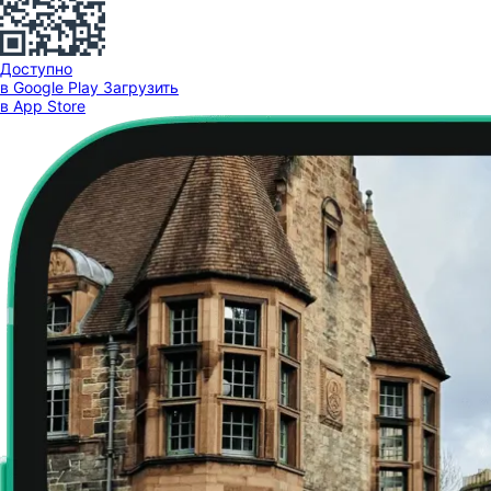
Доступно
в Google Play
Загрузить
в App Store