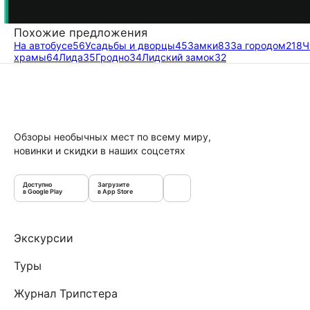
Похожие предложения
На автобусе
56
Усадьбы и дворцы
45
Замки
83
За городом
218
Ч
храмы
64
Лида
35
Гродно
34
Лидский замок
32
Обзоры необычных мест по всему миру,
новинки и скидки в наших соцсетях
Доступно
Загрузите
в Google Play
в App Store
Экскурсии
Туры
Журнал Трипстера