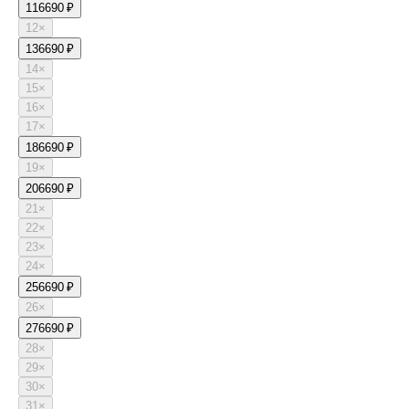
11
6690 ₽
12
×
13
6690 ₽
14
×
15
×
16
×
17
×
18
6690 ₽
19
×
20
6690 ₽
21
×
22
×
23
×
24
×
25
6690 ₽
26
×
27
6690 ₽
28
×
29
×
30
×
31
×