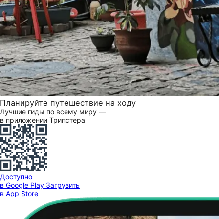
Планируйте путешествие на ходу
Лучшие гиды по всему миру —
в приложении Трипстера
Доступно
в Google Play
Загрузить
в App Store