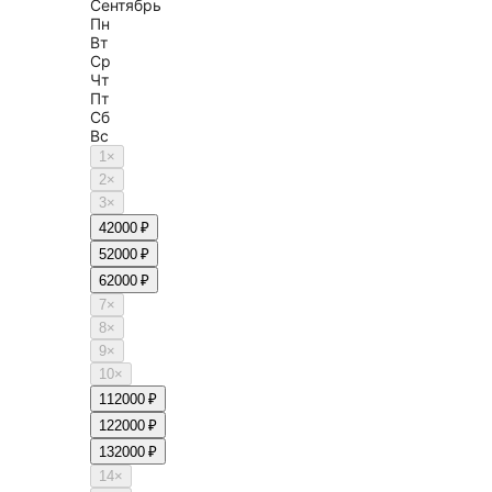
Сентябрь
Пн
Вт
Ср
Чт
Пт
Сб
Вс
1
×
2
×
3
×
4
2000 ₽
5
2000 ₽
6
2000 ₽
7
×
8
×
9
×
10
×
11
2000 ₽
12
2000 ₽
13
2000 ₽
14
×