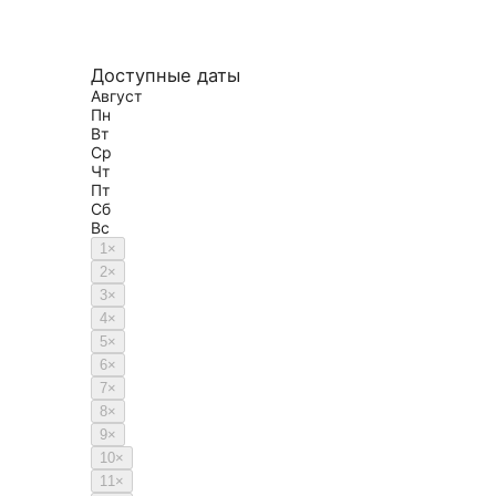
Доступные даты
Август
Пн
Вт
Ср
Чт
Пт
Сб
Вс
1
×
2
×
3
×
4
×
5
×
6
×
7
×
8
×
9
×
10
×
11
×