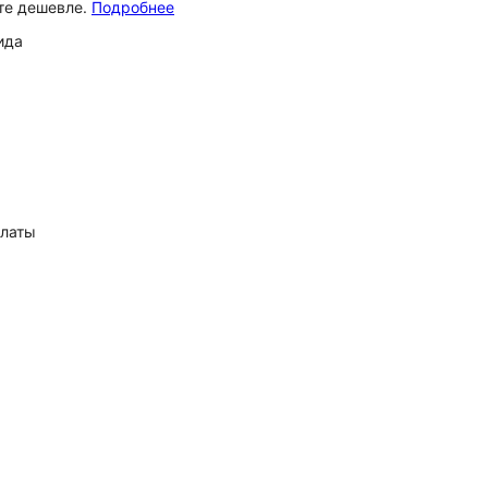
ёте дешевле.
Подробнее
ида
платы