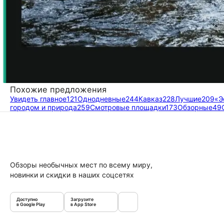
Похожие предложения
Увидеть главное
121
Однодневные
244
Кавказ
228
Лучшие
209
«Э
городом и природа
259
Смотровые площадки
173
Обзорные
49
Обзоры необычных мест по всему миру,
новинки и скидки в наших соцсетях
Доступно
Загрузите
в Google Play
в App Store