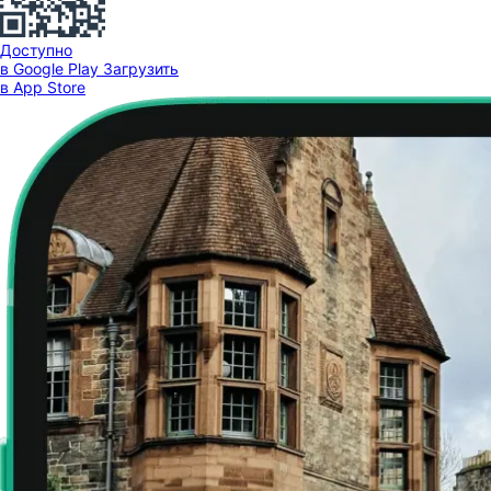
Доступно
в Google Play
Загрузить
в App Store