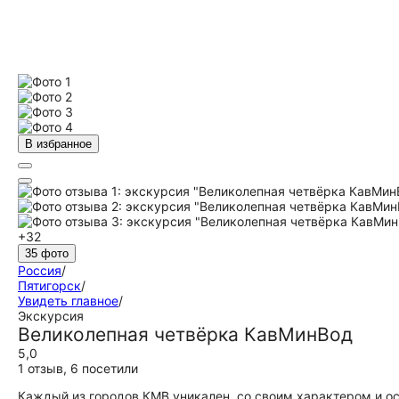
В избранное
+32
35 фото
Россия
/
Пятигорск
/
Увидеть главное
/
Экскурсия
Великолепная четвёрка КавМинВод
5,0
1 отзыв
,
6 посетили
Каждый из городов КМВ уникален, со своим характером и 