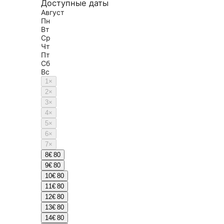
Доступные даты
Август
Пн
Вт
Ср
Чт
Пт
Сб
Вс
1
×
2
×
3
×
4
×
5
×
6
×
7
×
8
€ 80
9
€ 80
10
€ 80
11
€ 80
12
€ 80
13
€ 80
14
€ 80