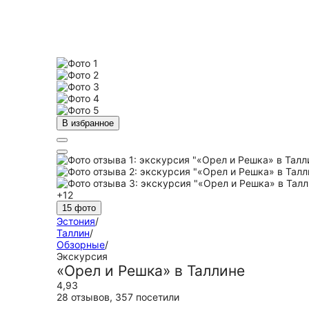
В избранное
+12
15 фото
Эстония
/
Таллин
/
Обзорные
/
Экскурсия
«Орел и Решка» в Таллине
4,93
28 отзывов
,
357 посетили