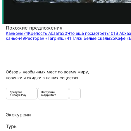
Похожие предложения
Каньоны
74
Крепость Абаата
30
Что ещё посмотреть
101
В Абха
каньон
49
Ресторан «Гагрипш»
41
Пляж Белые скалы
25
Кафе «
Обзоры необычных мест по всему миру,
новинки и скидки в наших соцсетях
Доступно
Загрузите
в Google Play
в App Store
Экскурсии
Туры