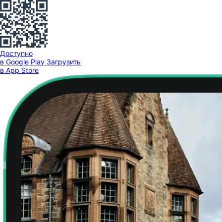
Доступно
в Google Play
Загрузить
в App Store