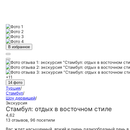
В избранное
+11
14 фото
Турция
/
Стамбул
/
Шоу дервишей
/
Экскурсия
Стамбул: отдых в восточном стиле
4,62
13 отзывов
,
96 посетили
Вас ждет насыщенный, яркий и очень разнообразный день в 