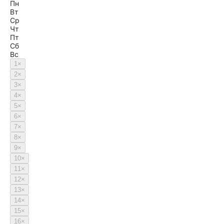
Пн
Вт
Ср
Чт
Пт
Сб
Вс
1
×
2
×
3
×
4
×
5
×
6
×
7
×
8
×
9
×
10
×
11
×
12
×
13
×
14
×
15
×
16
×