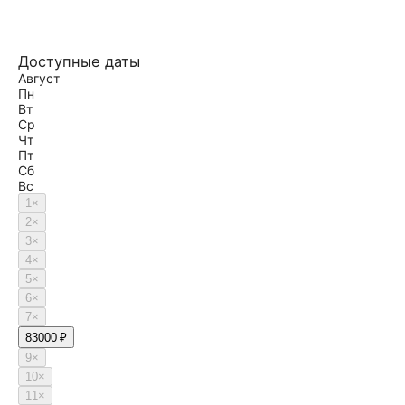
Доступные даты
Август
Пн
Вт
Ср
Чт
Пт
Сб
Вс
1
×
2
×
3
×
4
×
5
×
6
×
7
×
8
3000 ₽
9
×
10
×
11
×