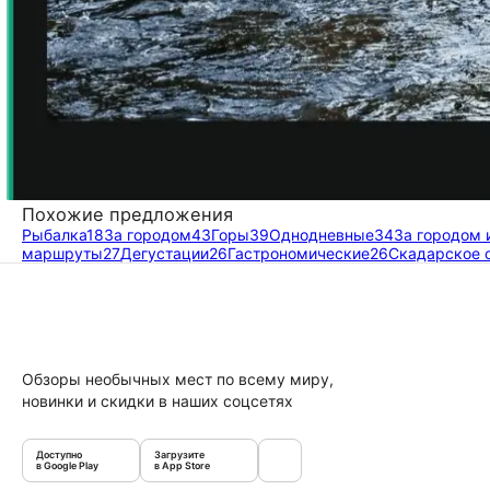
Похожие предложения
Рыбалка
18
За городом
43
Горы
39
Однодневные
34
За городом 
маршруты
27
Дегустации
26
Гастрономические
26
Скадарское 
Обзоры необычных мест по всему миру,
новинки и скидки в наших соцсетях
Доступно
Загрузите
в Google Play
в App Store