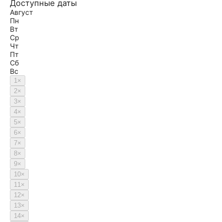
Доступные даты
Август
Пн
Вт
Ср
Чт
Пт
Сб
Вс
1
×
2
×
3
×
4
×
5
×
6
×
7
×
8
×
9
×
10
×
11
×
12
×
13
×
14
×