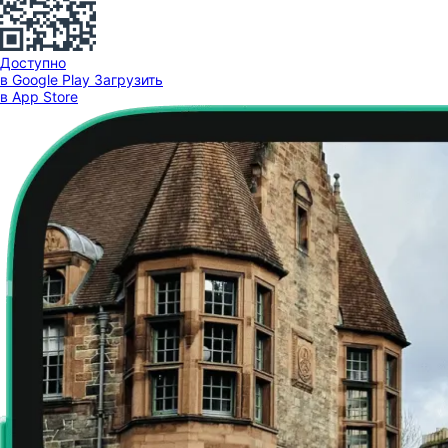
Доступно
в Google Play
Загрузить
в App Store