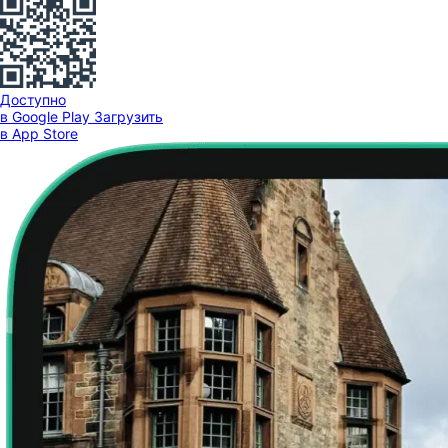
Доступно
в Google Play
Загрузить
в App Store