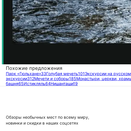
Похожие предложения
Парк «Гюльхане»
33
Голубая мечеть
101
Экскурсии на русском
экскурсии
312
Мечети и соборы
185
Монастыри, церкви, храм
башня
65
Истикляль
64
Нишанташи
19
Обзоры необычных мест по всему миру,
новинки и скидки в наших соцсетях