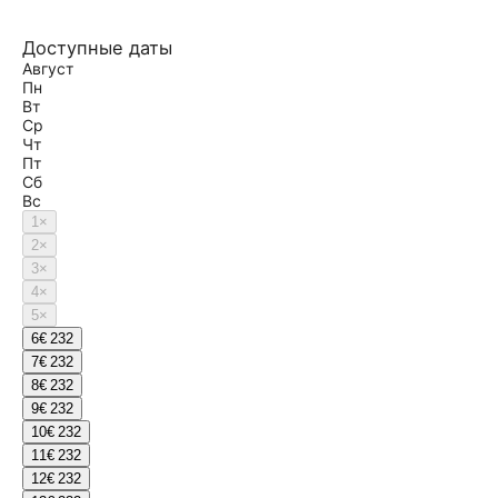
Доступные даты
Август
Пн
Вт
Ср
Чт
Пт
Сб
Вс
1
×
2
×
3
×
4
×
5
×
6
€ 232
7
€ 232
8
€ 232
9
€ 232
10
€ 232
11
€ 232
12
€ 232