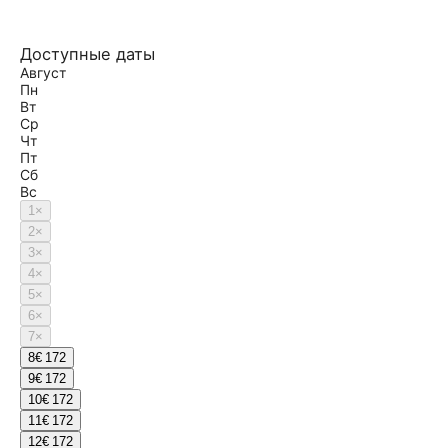
Доступные даты
Август
Пн
Вт
Ср
Чт
Пт
Сб
Вс
1
×
2
×
3
×
4
×
5
×
6
×
7
×
8
€ 172
9
€ 172
10
€ 172
11
€ 172
12
€ 172