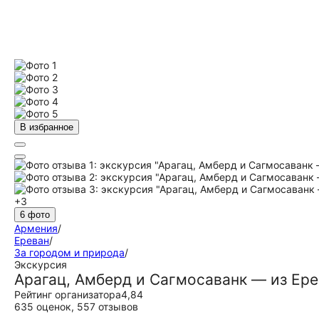
В избранное
+3
6 фото
Армения
/
Ереван
/
За городом и природа
/
Экскурсия
Арагац, Амберд и Сагмосаванк — из Ер
Рейтинг организатора
4,84
635 оценок
,
557 отзывов