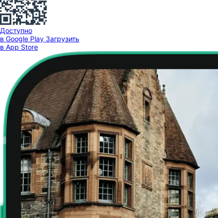
Доступно
в Google Play
Загрузить
в App Store