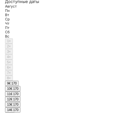
Доступные даты
Август
Пн
Вт
Ср
Чт
Пт
Сб
Вс
1
×
2
×
3
×
4
×
5
×
6
×
7
×
8
×
9
€ 170
10
€ 170
11
€ 170
12
€ 170
13
€ 170
14
€ 170