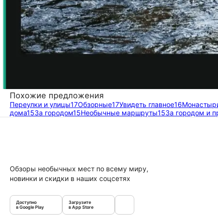
Похожие предложения
Переулки и улицы
17
Обзорные
17
Увидеть главное
16
Монастыри
дома
15
За городом
15
Необычные маршруты
15
За городом и п
Обзоры необычных мест по всему миру,
новинки и скидки в наших соцсетях
Доступно
Загрузите
в Google Play
в App Store